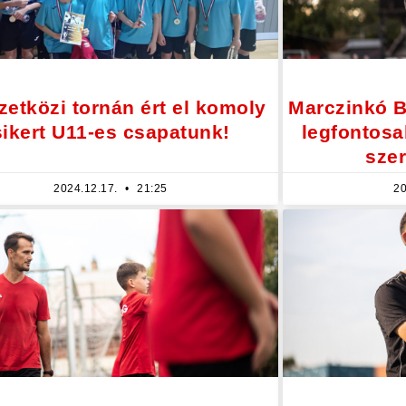
etközi tornán ért el komoly
Marczinkó 
sikert U11-es csapatunk!
legfontosa
szer
2024.12.17.
21:25
20