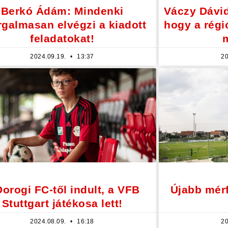
Berkó Ádám: Mindenki
Váczy Dávid
rgalmasan elvégzi a kiadott
hogy a régi
feladatokat!
2024.09.19.
13:37
20
Dorogi FC-től indult, a VFB
Újabb mér
Stuttgart játékosa lett!
2024.08.09.
16:18
20