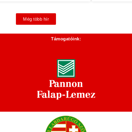
Még több hír
Támogatóink: