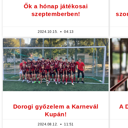
Ők a hónap játékosai
szeptemberben!
szo
2024.10.15.
04:13
Dorogi győzelem a Karnevál
A 
Kupán!
2024.08.12.
11:51