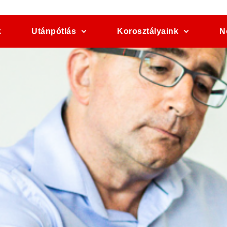
k
Utánpótlás
Korosztályaink
N