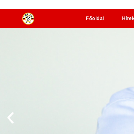
dorogifc.hu
Főoldal
Híre