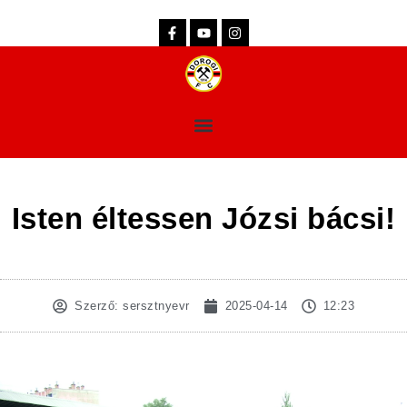
dorogifc.hu
Isten éltessen Józsi bácsi!
Szerző:
sersztnyevr
2025-04-14
12:23