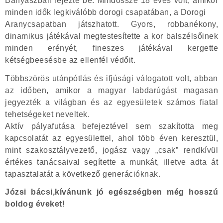
Bányászban fejezte be. Mindössze 18 éves volt, amikor
minden idők legkiválóbb dorogi csapatában, a Dorogi
Aranycsapatban játszhatott. Gyors, robbanékony,
dinamikus játékával megtestesítette a kor balszélsőinek
minden erényét, fineszes játékával kergette
kétségbeesésbe az ellenfél védőit.
Többszörös utánpótlás és ifjúsági válogatott volt, abban
az időben, amikor a magyar labdarúgást magasan
jegyezték a világban és az egyesületek számos fiatal
tehetségeket neveltek.
Aktív pályafutása befejeztével sem szakította meg
kapcsolatát az egyesülettel, ahol több éven keresztül,
mint szakosztályvezető, jogász vagy „csak” rendkívül
értékes tanácsaival segítette a munkát, illetve adta át
tapasztalatát a következő generációknak.
Józsi bácsi,kívánunk jó egészségben még hosszú
boldog éveket!