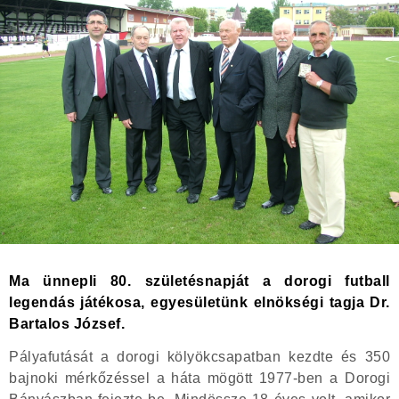
Ma ünnepli 80. születésnapját a dorogi futball
legendás játékosa, egyesületünk elnökségi tagja Dr.
Bartalos József.
Pályafutását a dorogi kölyökcsapatban kezdte és 350
bajnoki mérkőzéssel a háta mögött 1977-ben a Dorogi