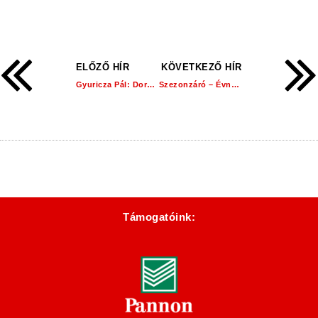
ELŐZŐ HÍR
KÖVETKEZŐ HÍR
Gyuricza Pál: Dorogon minden adott ahhoz, hogy folyamatosan fejlődjek!
Szezonzáró – Évnyitó beszélgetés Mayer Lászlóval!
Támogatóink: