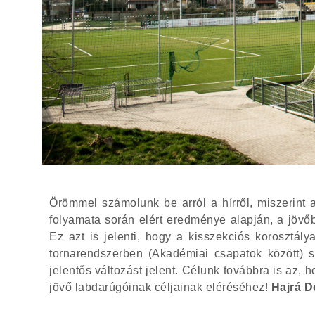
Örömmel számolunk be arról a hírről, miszerint 
folyamata során elért eredménye alapján, a jöv
Ez azt is jelenti, hogy a kisszekciós korosztá
tornarendszerben (Akadémiai csapatok között) s
jelentős változást jelent. Célunk továbbra is az, 
jövő labdarúgóinak céljainak eléréséhez!
Hajrá D