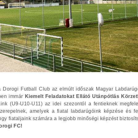
a Dorogi Futball Club az elmúlt időszak
Magyar Labdarúg
őben immár
Kiemelt Feladatokat Ellátó Utánpótlás Körze
lyaink (U9-U10-U11) az idei szezontól a fentieknek megfe
zerepelnek, amelyek a fiatal labdarúgóink képzése és f
hogy fiataljaink számára a legjobb minőségi képzést biztosí
orogi FC!