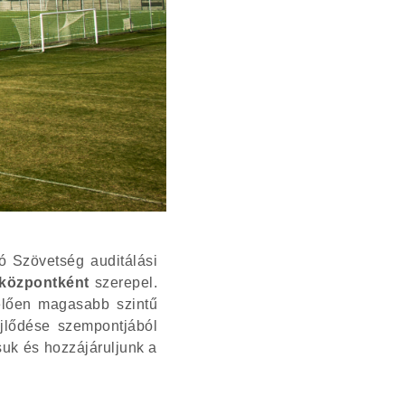
ó Szövetség
auditálási
tközpontként
szerepel.
lelően magasabb szintű
ejlődése szempontjából
tsuk és hozzájáruljunk a