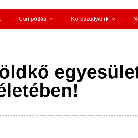
k
Utánpótlás
Korosztályaink
N
öldkő egyesüle
életében!