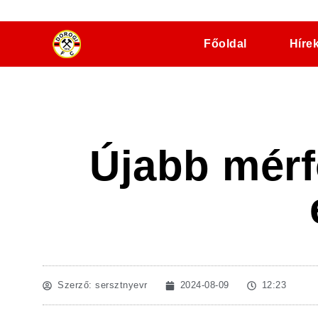
dorogifc.hu
Főoldal
Híre
Újabb mérf
Szerző:
sersztnyevr
2024-08-09
12:23