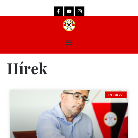
dorogifc.hu
Hírek
INTERJÚ