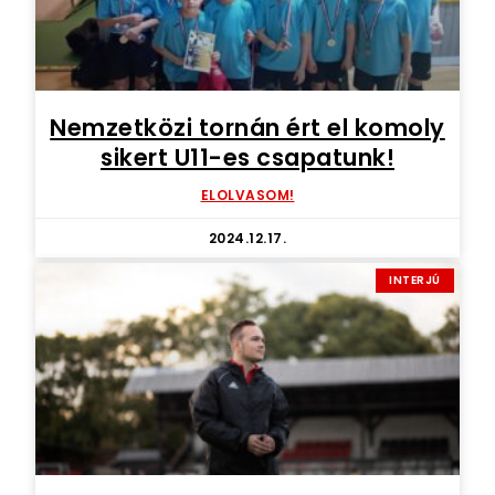
Nemzetközi tornán ért el komoly
sikert U11-es csapatunk!
ELOLVASOM!
2024.12.17.
INTERJÚ