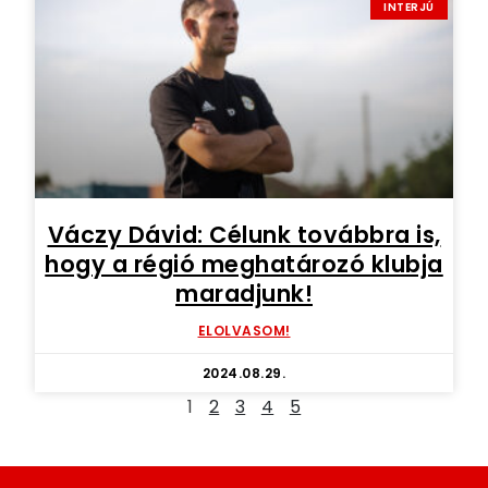
INTERJÚ
Váczy Dávid: Célunk továbbra is,
hogy a régió meghatározó klubja
maradjunk!
ELOLVASOM!
2024.08.29.
1
2
3
4
5