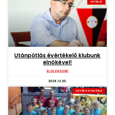
INTERJÚ
Utánpótlás évértékelő klubunk
elnökével!
ELOLVASOM!
2024.12.20.
EGYÉB KATEGÓRIA