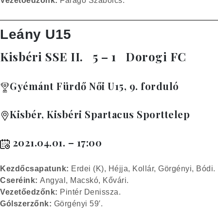
Vezetőedzőnk:
Faragó Szabolcs.
Leány U15
Kisbéri SSE II.
5 – 1
Dorogi FC
Gyémánt Fürdő Női U15, 9. forduló
Kisbér, Kisbéri Spartacus Sporttelep
2021.04.01. – 17:00
Kez
dőcsapatunk:
Erdei (K), Héjja, Kollár, Görgényi, Bódi.
Cseréink:
Angyal, Macskó, Kővári.
Vezetőedzőnk:
Pintér Denissza.
Gólszerzőnk:
Görgényi 59′.