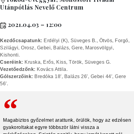
Utánpótlás Nevelő Centrum
2021.04.03 – 12:00
Kez
dőcsapatunk:
Erdélyi (K), Süveges B., Ötvös, Forgó,
Szilágyi, Orosz, Gebei, Balázs, Gere, Marosvölgyi,
Kishonti.
Cseréink:
Kruska, Erős, Kiss, Török, Süveges G.
Vezetőedzőnk:
Kovács Attila.
Gólszerzőink:
Bredóka 18′, Balázs 26′, Gebei 44′, Gere
56′.
Magabiztos győzelmet arattunk, örülök, hogy az edzésen
gyakoroltakat egyre többször látni vissza a