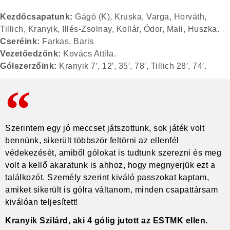
Kez
dőcsapatunk:
Gágó (K), Kruska, Varga, Horváth,
Tillich, Kranyik, Illés-Zsolnay, Kollár, Ódor, Mali, Huszka.
Cseréink:
Farkas, Baris
Vezetőedzőnk:
Kovács Attila.
Gólszerzőink:
Kranyik 7′, 12′, 35′, 78′, Tillich 28′, 74′.
Szerintem egy jó meccset játszottunk, sok játék volt
bennünk, sikerült többször feltörni az ellenfél
védekezését, amiből gólokat is tudtunk szerezni és meg
volt a kellő akaratunk is ahhoz, hogy megnyerjük ezt a
találkozót. Személy szerint kiváló passzokat kaptam,
amiket sikerült is gólra váltanom, minden csapattársam
kiválóan teljesített!
Kranyik Szilárd, aki 4 gólig jutott az ESTMK ellen.