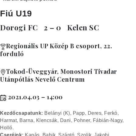
Fiú U19
Dorogi FC
2 – 0
Kelen SC
Regionális UP Közép B csoport, 22.
forduló
Tokod-Üveggyár, Monostori Tivadar
Utánpótlás Nevelő Centrum
2021.04.03 – 14:00
Kez
dőcsapatunk:
Belányi (K), Papp, Deres, Ferkó,
Harmat, Barna, Klencsák, Dani, Pohner, Fábián-Nagy,
Holló.
Cseréink:
Kapás, Babik, Szántó, Szolik, Jakobi.