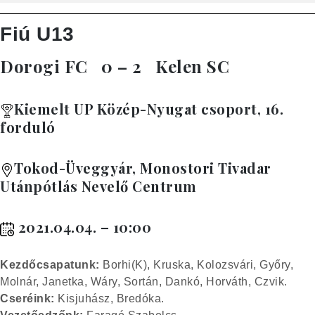
Fiú U13
Dorogi FC
0 – 2
Kelen SC
Kiemelt UP Közép-Nyugat csoport, 16.
forduló
Tokod-Üveggyár, Monostori Tivadar
Utánpótlás Nevelő Centrum
2021.04.04. – 10:00
Kez
dőcsapatunk:
Borhi(K), Kruska, Kolozsvári, Győry,
Molnár, Janetka, Wáry, Sortán, Dankó, Horváth, Czvik.
Cseréink:
Kisjuhász, Bredóka.