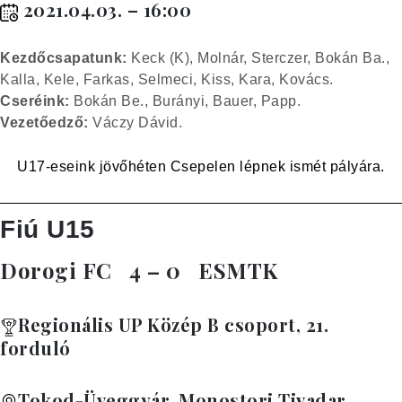
2021.04.03. – 16:00
Kez
dőcsapatunk:
Keck (K), Molnár, Sterczer, Bokán Ba.,
Kalla, Kele, Farkas, Selmeci, Kiss, Kara, Kovács.
Cseréink:
Bokán Be., Burányi, Bauer, Papp.
Vezetőedző:
Váczy Dávid.
U17-eseink jövőhéten Csepelen lépnek ismét pályára.
Fiú U15
Dorogi FC
4 – 0
ESMTK
Regionális UP Közép B csoport, 21.
forduló
Tokod-Üveggyár, Monostori Tivadar