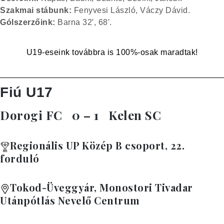
Szakmai stábunk:
Fenyvesi László, Váczy Dávid.
Gólszerzőink:
Barna 32′, 68′.
U19-eseink továbbra is 100%-osak maradtak!
Fiú U17
Dorogi FC
0 – 1
Kelen SC
Regionális UP Közép B csoport, 22.
forduló
Tokod-Üveggyár, Monostori Tivadar
Utánpótlás Nevelő Centrum