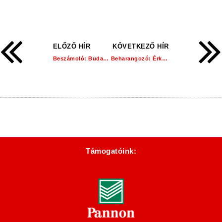
ELŐZŐ HÍR
KÖVETKEZŐ HÍR
Beszámoló: Budaörs 1 – 0 Dorogi FC
Beharangozó: Érkezik a listavezető!
Támogatóink: