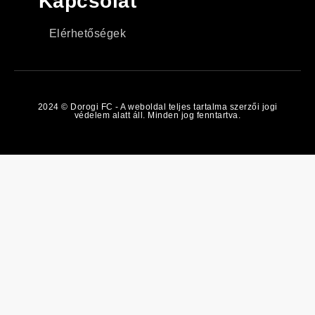
Kapcsolat
Elérhetőségek
2024 © Dorogi FC - A weboldal teljes tartalma szerzői jogi
védelem alatt áll. Minden jog fenntartva.