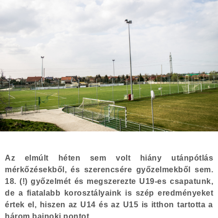
Az elmúlt héten sem volt hiány utánpótlás
mérkőzésekből, és szerencsére győzelmekből sem.
18. (!) győzelmét és megszerezte U19-es csapatunk,
de a fiatalabb korosztályaink is szép eredményeket
értek el, hiszen az U14 és az U15 is itthon tartotta a
három bajnoki pontot.