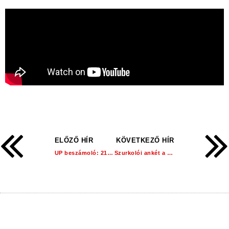
ELŐZŐ HÍR
KÖVETKEZŐ HÍR
UP beszámoló: 21. hét!
Szurkolói ankét a Művelődési Házban!