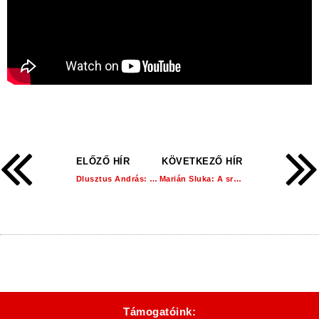
ELŐZŐ HÍR
KÖVETKEZŐ HÍR
Dlusztus András: Csak a célunk lebeg a szemünk előtt!
Marián Sluka: A srácok büszkék lehetnek magukra!
Támogatóink: