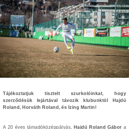
Tájékoztatjuk tisztelt szurkolóinkat, hogy
szerződésük lejártával távozik klubunktól Hajdú
Roland, Horváth Roland, és Izing Martin!
A 20 éves támadóközéppályás,
Hajdú Roland Gábor
a