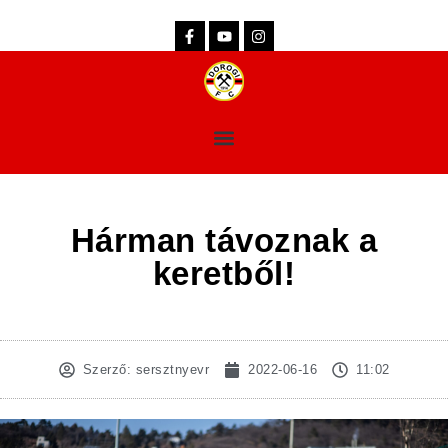
dorogifc.hu
Hárman távoznak a
keretből!
Szerző:
sersztnyevr
2022-06-16
11:02