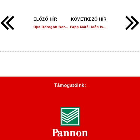
ELŐZŐ HÍR
KÖVETKEZŐ HÍR
Újra Dorogon Borsos Vilmos!
Papp Máté: Idén is meghatározó játékos szeretnék lenni!
Támogatóink: