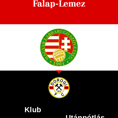
Klub
Utánpótlás