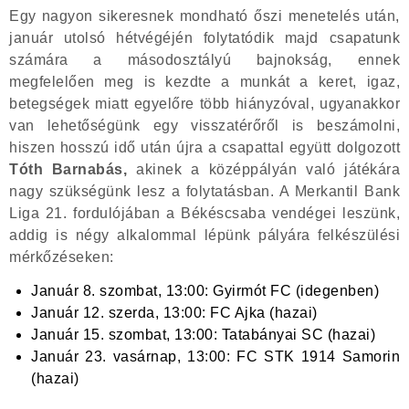
Egy nagyon sikeresnek mondható őszi menetelés után,
január utolsó hétvégéjén folytatódik majd csapatunk
számára a másodosztályú bajnokság, ennek
megfelelően meg is kezdte a munkát a keret, igaz,
betegségek miatt egyelőre több hiányzóval, ugyanakkor
van lehetőségünk egy visszatérőről is beszámolni,
hiszen hosszú idő után újra a csapattal együtt dolgozott
Tóth Barnabás,
akinek a középpályán való játékára
nagy szükségünk lesz a folytatásban. A Merkantil Bank
Liga 21. fordulójában a Békéscsaba vendégei leszünk,
addig is négy alkalommal lépünk pályára felkészülési
mérkőzéseken:
Január 8. szombat, 13:00: Gyirmót FC (idegenben)
Január 12. szerda, 13:00: FC Ajka (hazai)
Január 15. szombat, 13:00: Tatabányai SC (hazai)
Január 23. vasárnap, 13:00: FC STK 1914 Samorin
(hazai)