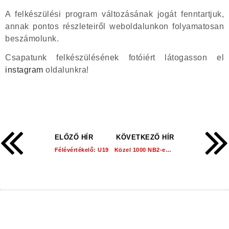
A felkészülési program változásának jogát fenntartjuk,
annak pontos részleteiről weboldalunkon folyamatosan
beszámolunk.
Csapatunk felkészülésének fotóiért látogasson el
instagram
oldalunkra!
ELŐZŐ HÍR
KÖVETKEZŐ HÍR
Félévértékelő: U19
Közel 1000 NB2-es perc fiataljainknak!