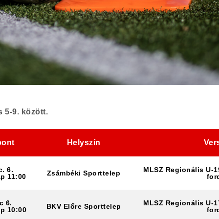
5-9. között.
pont
Helyszín
Ver
. 6.
MLSZ Regionális U-1
Zsámbéki Sporttelep
p 11:00
for
c 6.
MLSZ Regionális U-1
BKV Előre Sporttelep
p 10:00
for