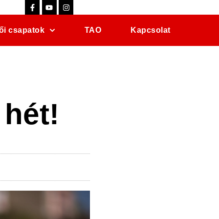
ői csapatok
TAO
Kapcsolat
 hét!