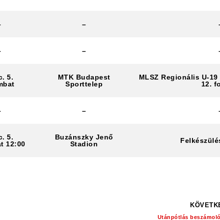
–
–
–
–
. 5.
MTK Budapest
MLSZ Regionális U-19
mbat
Sporttelep
12. f
–
–
. 5.
Buzánszky Jenő
Felkészülé
t 12:00
Stadion
KÖVETK
Utánpótlás beszámoló: