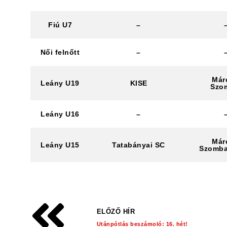
Fiú U7
–
Női felnőtt
–
Márc
Leány U19
KISE
Szo
Leány U16
–
Márc
Leány U15
Tatabányai SC
Szomba
ELŐZŐ HÍR
Utánpótlás beszámoló: 16. hét!