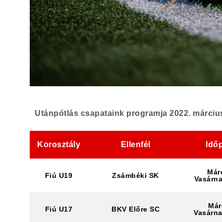
Utánpótlás csapataink programja 2022. március 
Korosztály
Ellenfél
Idő
Márc
Fiú U19
Zsámbéki SK
Vasárna
Már
Fiú U17
BKV Előre SC
Vasárna