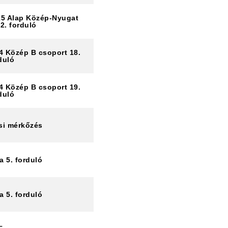
15 Alap Közép-Nyugat
2. forduló
4 Közép B csoport 18.
duló
4 Közép B csoport 19.
duló
si mérkőzés
a 5. forduló
a 5. forduló
–