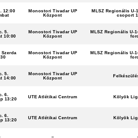
. 12:00
Monostori Tivadar UP
MLSZ Regionális U-
mbat
Központ
csoport 1
. 5.
Monostori Tivadar UP
MLSZ Regionális U-1
t 10:00
Központ
for
. Szerda
Monostori Tivadar UP
MLSZ Regionális U-1
:30
Központ
for
. 5.
Monostori Tivadar UP
Felkészülé
t 14:00
Központ
. 6.
UTE Atlétikai Centrum
Kölyök Lig
p 13:20
. 6.
UTE Atlétikai Centrum
Kölyök Lig
p 13:20
–
–