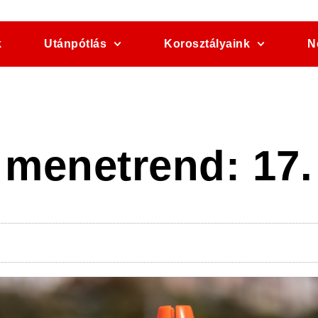
k
Utánpótlás
Korosztályaink
N
 menetrend: 17.