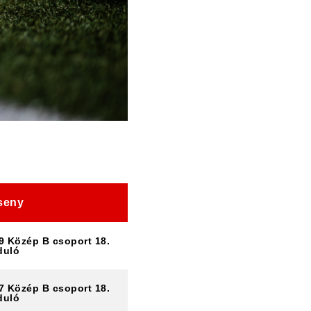
seny
9 Közép B csoport 18.
duló
7 Közép B csoport 18.
duló