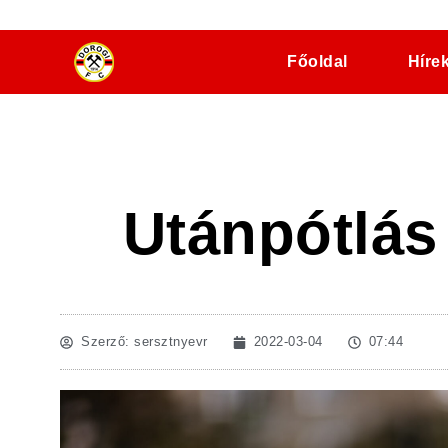
dorogifc.hu
Főoldal
Híre
Utánpótlás
Szerző:
sersztnyevr
2022-03-04
07:44