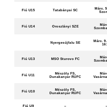
Márc. 5
Fiú U15
Tatabányai SC
Szo
Márc
Fiú U14
Oroszlányi SZE
Szomba
Márc. 9
Nyergesújfalu SE
16
Márc
Fiú U13
MSO Sturovo FC
Szomba
Mészöly FS,
Márc
Fiú U11
Dunakanyar RUFC
Vasárna
Mészöly FS,
Márc
Fiú U10
Dunakanyar RUFC
Vasárna
Fiú U9
–