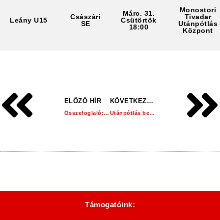
Monostori
Márc. 31.
Császári
Tivadar
Leány U15
Csütörtök
SE
Utánpótlás
18:00
Központ
ELŐZŐ HÍR
KÖVETKEZŐ HÍR
Összefoglaló: Dorogi FC 2 – 3 Soroksár SC
Utánpótlás beszámoló: 20. hét!
Támogatóink: