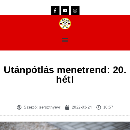
dorogifc.hu
Utánpótlás menetrend: 20.
hét!
Szerző:
sersztnyevr
2022-03-24
10:57