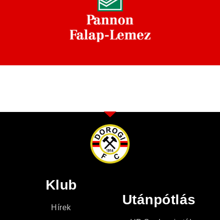
Klub
Utánpótlás
Hírek