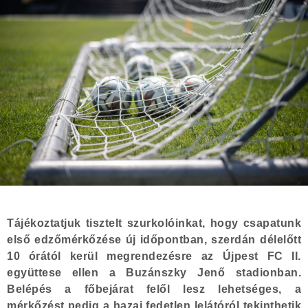
Tájékoztatjuk tisztelt szurkolóinkat, hogy csapatunk
első edzőmérkőzése új időpontban, szerdán délelőtt
10 órától kerül megrendezésre az Újpest FC II.
együttese ellen a Buzánszky Jenő stadionban.
Belépés a főbejárat felől lesz lehetséges, a
mérkőzést pedig a hazai fedetlen lelátóról tekinthetik