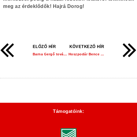
meg az érdeklődők! Hajrá Dorog!
ELŐZŐ HÍR
KÖVETKEZŐ HÍR
Barna Gergő továbbra is a Dorogi FC-nél!
Hoszpodár Bence a Dorogi FC játékosa!
Támogatóink: