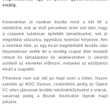
erejéig.
Kimondottan jó iramban kezdte mind a két fél a
mérkőzést, már az első percekben öröm volt látni, hogy
a csapatok tudatosan építették támadásaikat, sok jó
megoldást választva, egymásra nyomást helyezve. Ami
a mieinket illeti, az egy kicsit megilletődött kezdés után
folyamatosan vették fel a vendég csapat által mutatott
ritmust és támadásban és védekezésben is sikerült
azokból az elemeket előhozni, melyeket az edzőpáros
elvárt a csapattól.
Pihenésre nem sok idő jut majd ezen a héten, hiszen
szerdán az MSO Sturovo, csütörtökön pedig az Újpest
FC ellen játszanak további edzőmérkőzéseket a srácok,
vasárnap pedig a Bozsik fesztiválon lépnek majd
pályára.