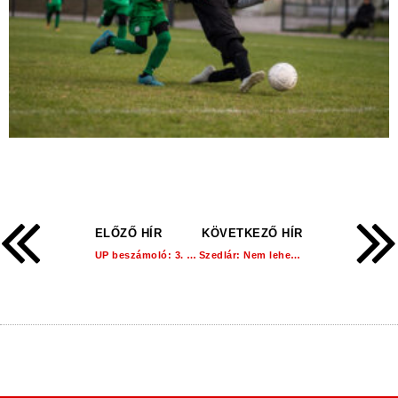
ELŐZŐ HÍR
KÖVETKEZŐ HÍR
UP beszámoló: 3. hét!
Szedlár: Nem lehet más célunk, csak a győzelem!