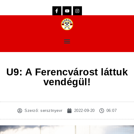
dorogifc.hu
U9: A Ferencvárost láttuk
vendégül!
Szerző:
sersztnyevr
2022-09-20
06:07