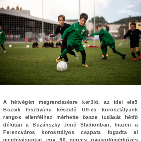
A hétvégén megrendezésre kerülő, az idei első
Bozsik fesztiválra készülő U9-es korosztályunk
rangos ellenfélhez mérhette össze tudását hétfő
délután a Buzánszky Jenő Stadionban, hiszen a
Ferencváros korosztályos csapata fogadta el
meghívásunkat egy 60 perces gyakorlómérkőzés