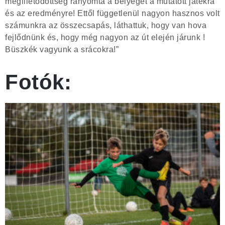
megilletődöttség rányomta a bélyegét a mutatott játékra
és az eredményre! Ettől függetlenül nagyon hasznos volt
számunkra az összecsapás, láthattuk, hogy van hova
fejlődnünk és, hogy még nagyon az út elején járunk !
Büszkék vagyunk a srácokra!”
Fotók: