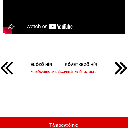
ELŐZŐ HÍR
KÖVETKEZŐ HÍR
Felkészülés az utánpótlásban: U9!
Felkészülés az utánpótlásban: U10-U11!
Támogatóink: