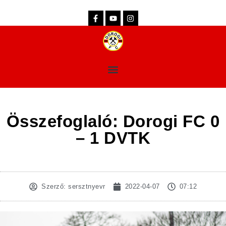
dorogifc.hu
Összefoglaló: Dorogi FC 0
– 1 DVTK
Szerző:
sersztnyevr
2022-04-07
07:12