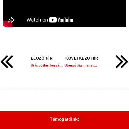
ELŐZŐ HÍR
KÖVETKEZŐ HÍR
Utánpótlás beszámoló: 21. hét!
Utánpótlás menetrend: 22. hét!
Támogatóink: