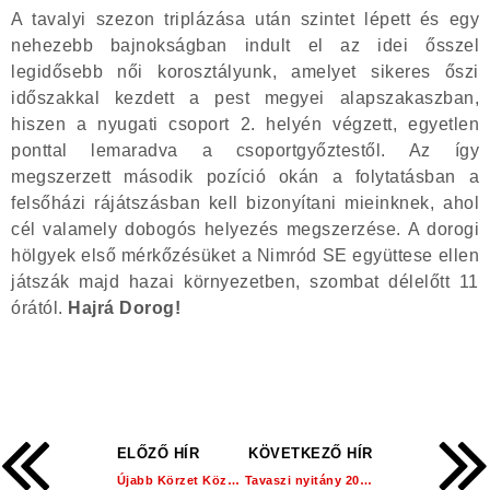
A tavalyi szezon triplázása után szintet lépett és egy
nehezebb bajnokságban indult el az idei ősszel
legidősebb női korosztályunk, amelyet sikeres őszi
időszakkal kezdett a pest megyei alapszakaszban,
hiszen a nyugati csoport 2. helyén végzett, egyetlen
ponttal lemaradva a csoportgyőztestől. Az így
megszerzett második pozíció okán a folytatásban a
felsőházi rájátszásban kell bizonyítani mieinknek, ahol
cél valamely dobogós helyezés megszerzése. A dorogi
hölgyek első mérkőzésüket a Nimród SE együttese ellen
játszák majd hazai környezetben, szombat délelőtt 11
órától.
Hajrá Dorog!
ELŐZŐ HÍR
KÖVETKEZŐ HÍR
Újabb Körzet Központi edzést tartottunk!
Tavaszi nyitány 200 gyerekkel!