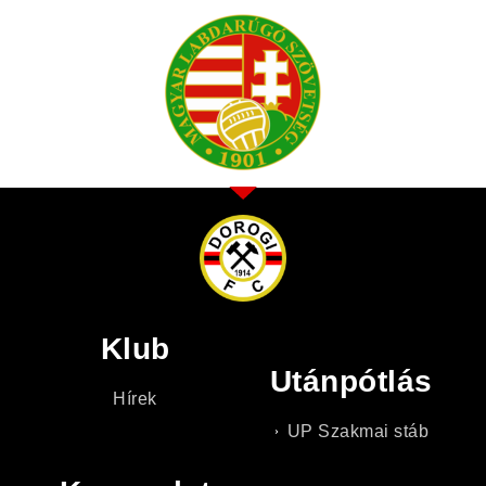
Klub
Utánpótlás
Hírek
UP Szakmai stáb