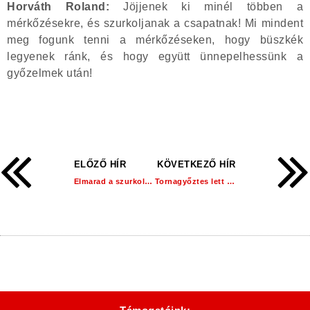
Horváth Roland:
Jöjjenek ki minél többen a
mérkőzésekre, és szurkoljanak a csapatnak! Mi mindent
meg fogunk tenni a mérkőzéseken, hogy büszkék
legyenek ránk, és hogy együtt ünnepelhessünk a
győzelmek után!
ELŐZŐ HÍR
KÖVETKEZŐ HÍR
Elmarad a szurkolói ankét!
Tornagyőztes lett U10-es csapatunk!