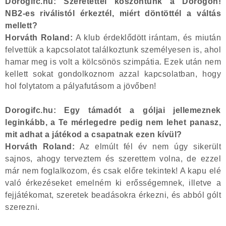
Dorogifc.hu: Szeretettel köszöntünk a Dorogon!
NB2-es riválistól érkeztél, miért döntöttél a váltás
mellett?
Horváth Roland:
A klub érdeklődött irántam, és miután
felvettük a kapcsolatot találkoztunk személyesen is, ahol
hamar meg is volt a kölcsönös szimpátia. Ezek után nem
kellett sokat gondolkoznom azzal kapcsolatban, hogy
hol folytatom a pályafutásom a jövőben!
Dorogifc.hu: Egy támadót a góljai jellemeznek
leginkább, a Te mérlegedre pedig nem lehet panasz,
mit adhat a játékod a csapatnak ezen kívül?
Horváth Roland:
Az elmúlt fél év nem úgy sikerült
sajnos, ahogy terveztem és szerettem volna, de ezzel
már nem foglalkozom, és csak előre tekintek! A kapu elé
való érkezéseket emelném ki erősségemnek, illetve a
fejjátékomat, szeretek beadásokra érkezni, és abból gólt
szerezni.