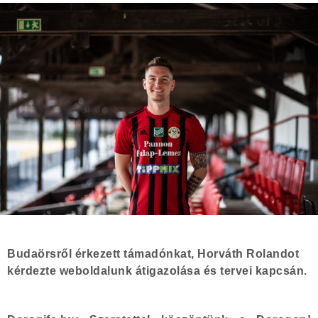
Budaörsről érkezett támadónkat, Horváth Rolandot
kérdezte weboldalunk átigazolása és tervei kapcsán.