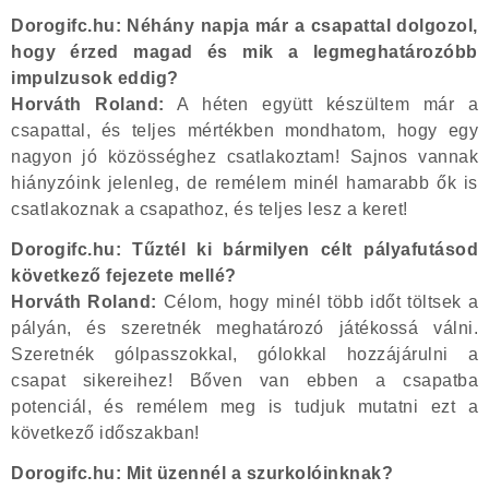
Dorogifc.hu: Néhány napja már a csapattal dolgozol,
hogy érzed magad és mik a legmeghatározóbb
impulzusok eddig?
Horváth Roland:
A héten együtt készültem már a
csapattal, és teljes mértékben mondhatom, hogy egy
nagyon jó közösséghez csatlakoztam! Sajnos vannak
hiányzóink jelenleg, de remélem minél hamarabb ők is
csatlakoznak a csapathoz, és teljes lesz a keret!
Dorogifc.hu: Tűztél ki bármilyen célt pályafutásod
következő fejezete mellé?
Horváth Roland:
Célom, hogy minél több időt töltsek a
pályán, és szeretnék meghatározó játékossá válni.
Szeretnék gólpasszokkal, gólokkal hozzájárulni a
csapat sikereihez! Bőven van ebben a csapatba
potenciál, és remélem meg is tudjuk mutatni ezt a
következő időszakban!
Dorogifc.hu: Mit üzennél a szurkolóinknak?