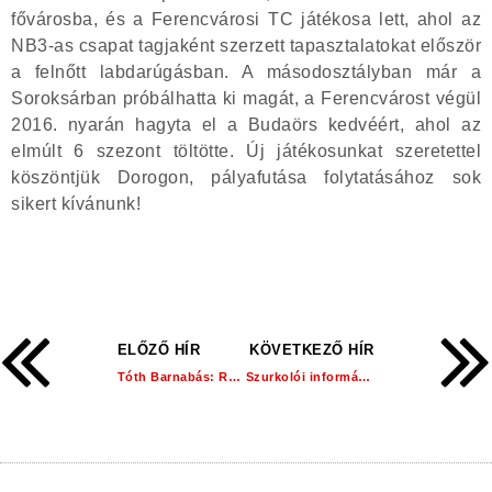
fővárosba, és a Ferencvárosi TC játékosa lett, ahol az
NB3-as csapat tagjaként szerzett tapasztalatokat először
a felnőtt labdarúgásban. A másodosztályban már a
Soroksárban próbálhatta ki magát, a Ferencvárost végül
2016. nyarán hagyta el a Budaörs kedvéért, ahol az
elmúlt 6 szezont töltötte. Új játékosunkat szeretettel
köszöntjük Dorogon, pályafutása folytatásához sok
sikert kívánunk!
ELŐZŐ HÍR
KÖVETKEZŐ HÍR
Tóth Barnabás: Remélem ebben az évben sokkal több percet hozzá tudok tenni!
Szurkolói információk: FC Ajka – Dorogi FC