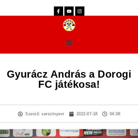
dorogifc.hu
Gyurácz András a Dorogi
FC játékosa!
Szerző:
sersztnyevr
2022-07-18
04:38