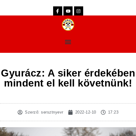
dorogifc.hu
Gyurácz: A siker érdekében
mindent el kell követnünk!
Szerző:
sersztnyevr
2022-12-10
17:23