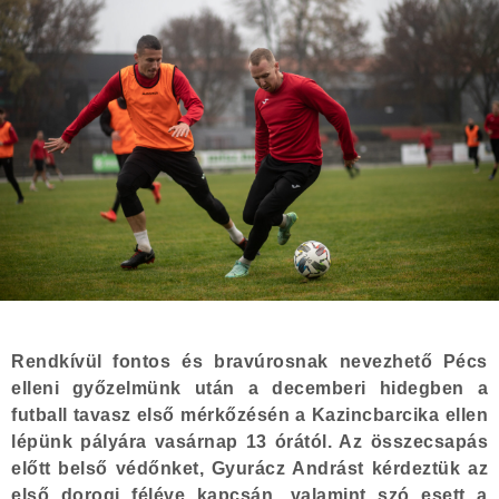
Rendkívül fontos és bravúrosnak nevezhető Pécs
elleni győzelmünk után a decemberi hidegben a
futball tavasz első mérkőzésén a Kazincbarcika ellen
lépünk pályára vasárnap 13 órától. Az összecsapás
előtt belső védőnket, Gyurácz Andrást kérdeztük az
első dorogi féléve kapcsán, valamint szó esett a