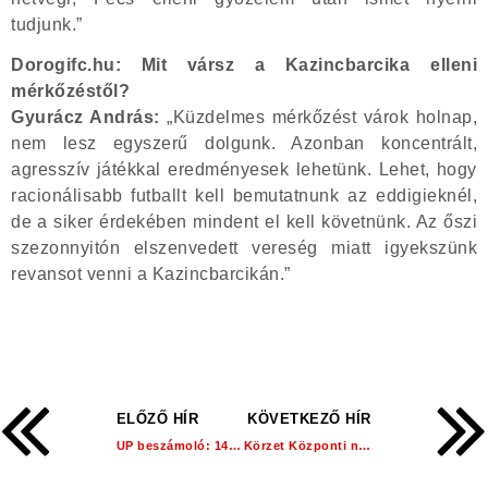
tudjunk.”
Dorogifc.hu: Mit vársz a Kazincbarcika elleni
mérkőzéstől?
Gyurácz András:
„Küzdelmes mérkőzést várok holnap,
nem lesz egyszerű dolgunk. Azonban koncentrált,
agresszív játékkal eredményesek lehetünk. Lehet, hogy
racionálisabb futballt kell bemutatnunk az eddigieknél,
de a siker érdekében mindent el kell követnünk. Az őszi
szezonnyitón elszenvedett vereség miatt igyekszünk
revansot venni a Kazincbarcikán.”
ELŐZŐ HÍR
KÖVETKEZŐ HÍR
UP beszámoló: 14. hét!
Körzet Központi napokat tartottunk!