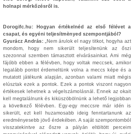
holnapi mérkőzésről is.
Dorogifc.hu: Hogyan értékelnéd az első félévet a
csapat, és egyéni teljesítmènyed szempontjából?
Gyurácz András:
„Nem árulok el nagy titkot, hogyha azt
mondom, hogy nem sikerült teljesítenünk az őszi
szezonnal szemben támasztott elvárásainkat. Ami még
fájóbb ebben a félévben, hogy voltak meccsek, amikor
legalább pontot érdemeltünk volna a meccs képe és a
mutatott játékunk alapján, azonban valami miatt mégis
elúsztak ezek a pontok. Ezek a pontok viszont nagyon
értékesek lehetnek a végelszámolásnál. Ennek az okait
kell megtalálnunk és kiküszöbölnünk a lehető legjobban
a következő félévben. Egy-egy meccsre már idén is
sikerült, ezt kell huzamosabb ideig fenntartanunk az
eredményesebb jövő érdekében. A saját szempontomból
visszatekintve az őszre a pályán eltöltött perceim