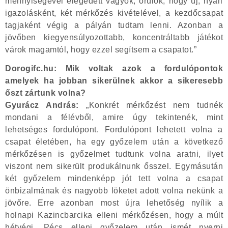
mennyiségével elégedett vagyok, örülök, hogy új, nyári
igazolásként, két mérkőzés kivételével, a kezdőcsapat
tagjaként végig a pályán tudtam lenni. Azonban a
jövőben kiegyensúlyozottabb, koncentráltabb játékot
várok magamtól, hogy ezzel segítsem a csapatot.”
Dorogifc.hu: Mik voltak azok a fordulópontok
amelyek ha jobban sikerülnek akkor a sikeresebb
őszt zártunk volna?
Gyurácz András:
„Konkrét mérkőzést nem tudnék
mondani a félévből, amire úgy tekintenék, mint
lehetséges fordulópont. Fordulópont lehetett volna a
csapat életében, ha egy győzelem után a következő
mérkőzésen is győzelmet tudtunk volna aratni, ilyet
viszont nem sikerült produkálnunk ősszel. Egymásután
két győzelem mindenképp jót tett volna a csapat
önbizalmának és nagyobb löketet adott volna nekünk a
jövőre. Erre azonban most újra lehetőség nyílik a
holnapi Kazincbarcika elleni mérkőzésen, hogy a múlt
hétvégi, Pécs elleni győzelem után ismét nyerni