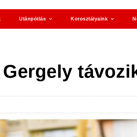
k
Utánpótlás
Korosztályaink
N
 Gergely távozi