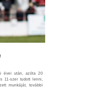
!
i évei után, azóta 20
 11-szer tudott lenni,
ett munkáját, további