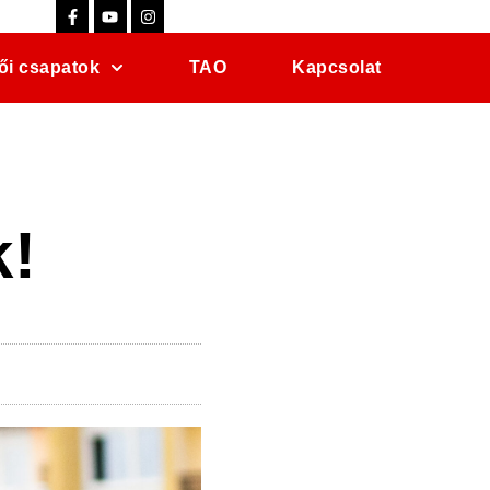
ői csapatok
TAO
Kapcsolat
k!