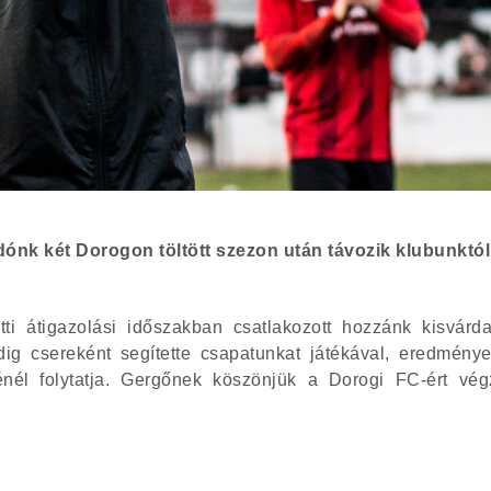
adónk két Dorogon töltött szezon után távozik klubunktól
i átigazolási időszakban csatlakozott hozzánk kisvárda
ig csereként segítette csapatunkat játékával, eredményes
nél folytatja. Gergőnek köszönjük a Dorogi FC-ért végz