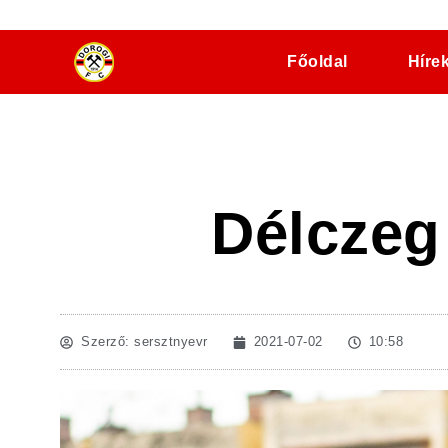
dorogifc.hu
Főoldal
Híre
Délczeg
Szerző:
sersztnyevr
2021-07-02
10:58