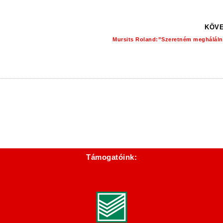
KÖVE
Mursits Roland:”Szeretném meghálálni
Támogatóink: