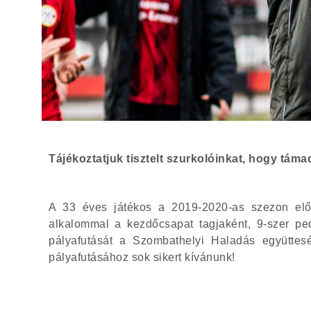
Tájékoztatjuk tisztelt szurkolóinkat, hogy tám
A 33 éves játékos a 2019-2020-as szezon előtt
alkalommal a kezdőcsapat tagjaként, 9-szer ped
pályafutását a Szombathelyi Haladás együttesé
pályafutásához sok sikert kívánunk!