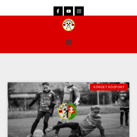
dorogifc.hu
KÖRZET KÖZPONT