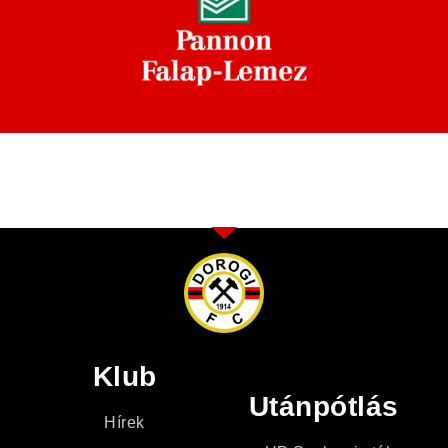
Klub
Utánpótlás
Hírek