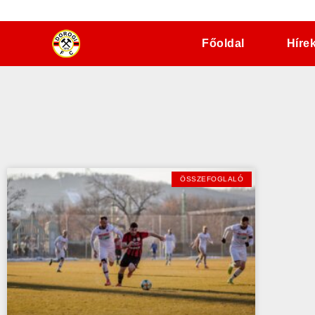
dorogifc.hu
Főoldal
Híre
ÖSSZEFOGLALÓ