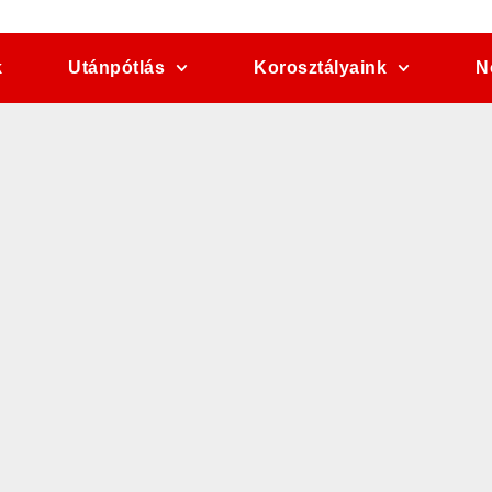
k
Utánpótlás
Korosztályaink
N