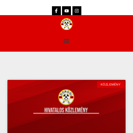
dorogifc.hu
KÖZLEMÉNY