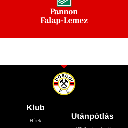
Klub
Utánpótlás
Hírek