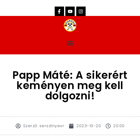
dorogifc.hu
Papp Máté: A sikerért
keményen meg kell
dolgozni!
Szerző:
sersztnyevr
2023-10-20
20:00