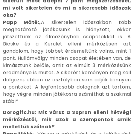
sikerült most átlépni 7 pont megszerzésével,
mi volt sikertelen és mi a sikeresebb időszak
oka?
Papp Máté:
„A sikertelen időszakban több
meghatározó játékosunk is hiányzott, ekkor
játszottunk az élmezőnybeli csapatokkal is. A
Bicske és a Kerület elleni mérkőzésen azt
gondolom, hogy többet érdemeltünk volna, mint 1
pont. Hullámvölgy minden csapat életében van, de
kimásztunk belőle, amit az elmúlt 3 mérkőzésünk
eredménye is mutat. A sikerért keményen meg kell
dolgozni, ebben az osztályban sem adják könnyen
a pontokat. A legfontosabb dolognak azt tartom,
hogy végre minden játékosra számíthat a szakmai
stáb!”
Dorogifc.hu: Mit vársz a Sopron elleni hétvégi
mérkőzéstől, mik azok a szempontok amik
mellettük szólnak?
Papp Máté:
„Várom a mérkőzést, és a találkozást