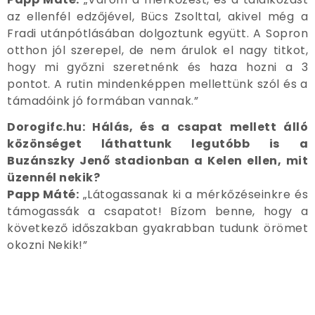
az ellenfél edzőjével, Bücs Zsolttal, akivel még a
Fradi utánpótlásában dolgoztunk együtt. A Sopron
otthon jól szerepel, de nem árulok el nagy titkot,
hogy mi győzni szeretnénk és haza hozni a 3
pontot. A rutin mindenképpen mellettünk szól és a
támadóink jó formában vannak.”
Dorogifc.hu: Hálás, és a csapat mellett álló
közönséget láthattunk legutóbb is a
Buzánszky Jenő stadionban a Kelen ellen, mit
üzennél nekik?
Papp Máté:
„Látogassanak ki a mérkőzéseinkre és
támogassák a csapatot! Bízom benne, hogy a
következő időszakban gyakrabban tudunk örömet
okozni Nekik!”