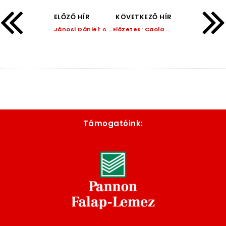
ELŐZŐ HÍR
KÖVETKEZŐ HÍR
Jánosi Dániel: A győzelmünk teljesen megérdemelt!
Előzetes: Caola SC Sopron – Dorogi FC
Támogatóink: