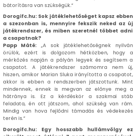
bátorításra van szükségük.”
Dorogifc.hu: Sok játéklehetőséget kapsz ebben
a szezonban is, mennyire fekszik neked az új
játékrendszer, és miben szeretnél többet adni
a csapatnak?
Papp Máté:
„A sok játéklehetőségnek nyilván
örülök, ezért is dolgozom hétközben, hogy a
mérkőzés napján a pályán legyek és segítsem a
csapatot. A játékrendszer számomra nem új,
hiszen, amikor Marian Sluka irányította a csapatot,
akkor is ebben a rendszerben játszottunk. Mint
mindennek, ennek is megvan az előnye meg a
hátránya is. Ez a kérdéskör a szakmai stáb
feladata, én ott játszom, ahol szükség van rám.
Mindig van hova fejlődni támadás és védekezés
terén is.”
Dorogifc.hu: Egy hosszabb hullámvölgy ez