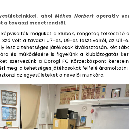
yesületeinkkel, ahol
Méhes Norbert
operatív ve
t a tavaszi menetrendről.
képviselték magukat a klubok, rengeteg felkészítő e
zó volt a tavaszi U7-es, U9-es fesztiválról, az U11-es
ly lesz a tehetséges játékosok kiválasztásán, két tábo
ra és működésére is figyelünk a klublátogatás kere
ket szervezünk a Dorogi FC Körzetközpont keretein 
ri meg a tehetséges játékosokat felfelé áramoltatni
ztönzi az egyesületeket a nevelői munkára.