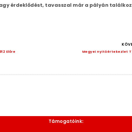
agy érdeklődést, tavasszal már a pályán találko
KÖVE
12 Előre
Megyei nyitóértekezlet 
Támogatóink: