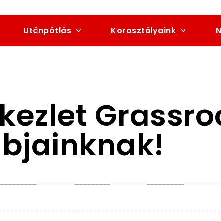
Utánpótlás
Korosztályaink
N
kezlet Grassro
ubjainknak!