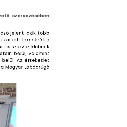
zető szervezésében
dző jelent, akik több
 körzeti tornákról, a
rt is szervez klubunk
tein belül, valamint
belül. Az értekezlet
, a Magyar Labdarúgó