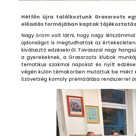
Hétfőn újra találkoztunk Grassroots eg
előadás formájában kaptak tájékoztatás
Nagy öröm volt látni, hogy nagy létszámmal 
újdonságot is megtudhattak az értekezleten. S
kiválasztó edzésekről. Tavasszal nagy hangsú
a gyerekeknek, a Grassroots klubok munkájá
tematikus szakmai napokat és nyílt edzése
végén külön témakörben mutattuk be miért é
Szövetség komoly premizálása rendszerrel ös