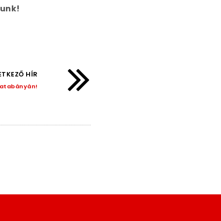
zunk!
TKEZŐ HÍR
Tatabányán!