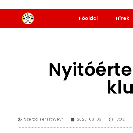
dorogifc.hu
Főoldal
Hírek
Nyitóérte
kl
Szerző:
sersztnyevr
2023-03-03
13:02