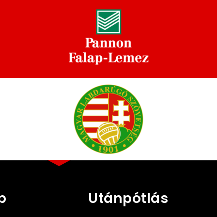
b
Utánpótlás