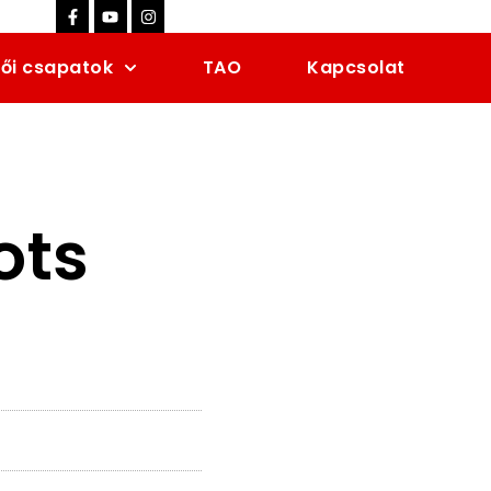
ői csapatok
TAO
Kapcsolat
ots