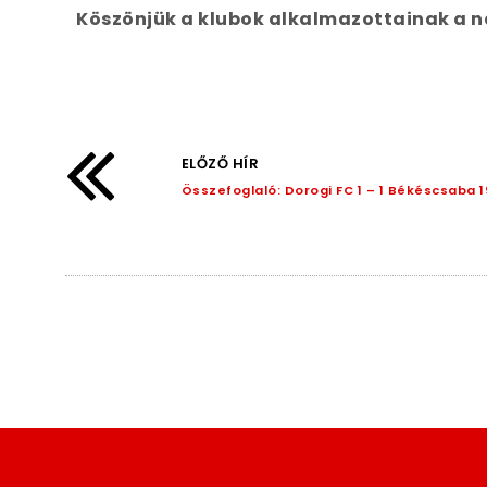
Köszönjük a klubok alkalmazottainak a n
ELŐZŐ HÍR
Összefoglaló: Dorogi FC 1 – 1 Békéscsaba 19