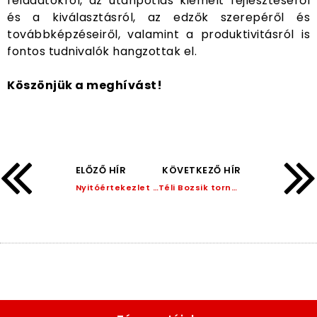
feladatokról, az utánpótlás kiemelt fejlesztéséről
és a kiválasztásról, az edzők szerepéről és
továbbképzéseiről, valamint a produktivitásról is
fontos tudnivalók hangzottak el.
Köszönjük a meghívást!
ELŐZŐ HÍR
KÖVETKEZŐ HÍR
Nyitóértekezlet Grassroots klubjainknak!
Téli Bozsik tornákat szerveztünk!