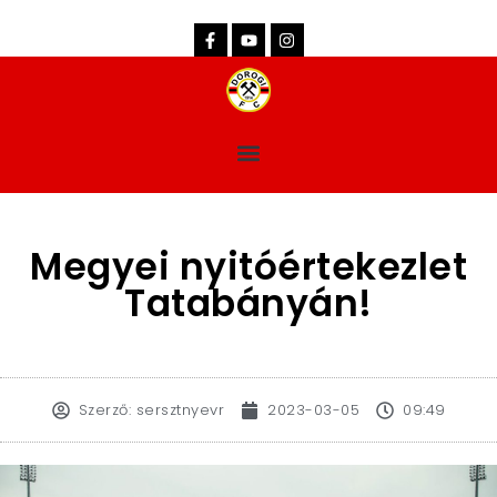
dorogifc.hu
Megyei nyitóértekezlet
Tatabányán!
Szerző:
sersztnyevr
2023-03-05
09:49