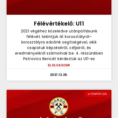
Félévértékelő: U11
2021 végéhez közeledve utánpótlásunk
félévét tekintjük át korosztályról-
korosztályra edzőink segítségével, akik
csapatuk képzéséről, céljairól, és
eredményeikről számolnak be. 4. részünkben
Petrovics Bencét kérdeztük az U11-es
ELOLVASOM!
2021.12.26.
UTÁNPÓTLÁS