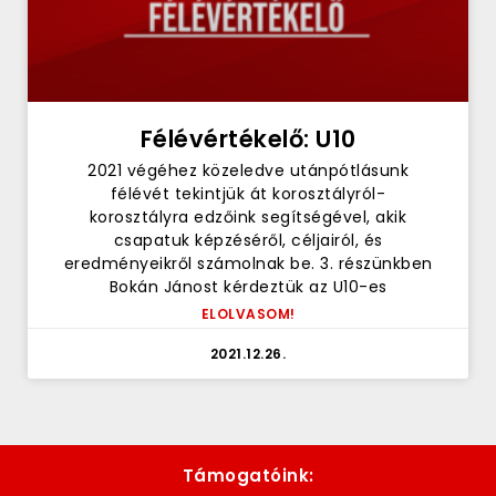
Félévértékelő: U10
2021 végéhez közeledve utánpótlásunk
félévét tekintjük át korosztályról-
korosztályra edzőink segítségével, akik
csapatuk képzéséről, céljairól, és
eredményeikről számolnak be. 3. részünkben
Bokán Jánost kérdeztük az U10-es
ELOLVASOM!
2021.12.26.
Támogatóink: