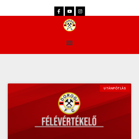
dorogifc.hu
UTÁNPÓTLÁS