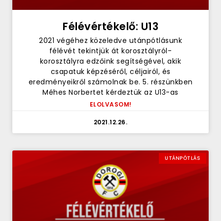
Félévértékelő: U13
2021 végéhez közeledve utánpótlásunk
félévét tekintjük át korosztályról-
korosztályra edzőink segítségével, akik
csapatuk képzéséről, céljairól, és
eredményeikről számolnak be. 5. részünkben
Méhes Norbertet kérdeztük az U13-as
ELOLVASOM!
2021.12.26.
UTÁNPÓTLÁS