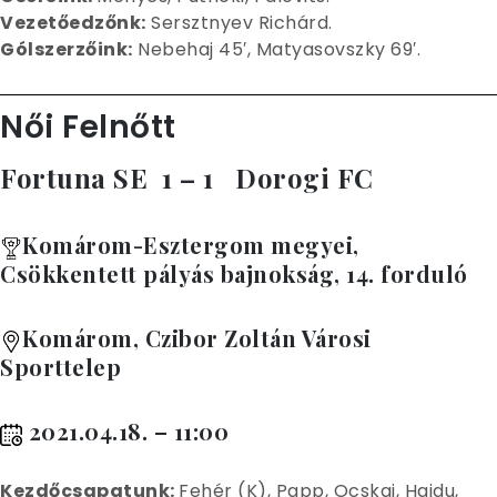
Vezetőedzőnk:
Sersztnyev Richárd.
Gólszerzőink:
Nebehaj 45′, Matyasovszky 69′.
Női Felnőtt
Fortuna SE 1 – 1 Dorogi FC
Komárom-Esztergom megyei,
Csökkentett pályás bajnokság, 14. forduló
Komárom, Czibor Zoltán Városi
Sporttelep
2021.04.18. – 11:00
Kez
dőcsapatunk:
Fehér (K), Papp, Ocskai, Hajdu,