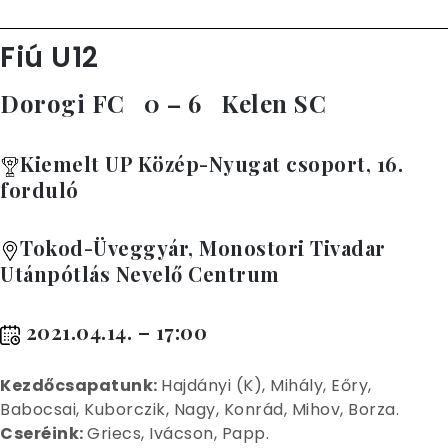
Fiú U12
Dorogi FC 0 – 6 Kelen SC
Kiemelt UP Közép-Nyugat csoport, 16.
forduló
Tokod-Üveggyár, Monostori Tivadar
Utánpótlás Nevelő Centrum
2021.04.14. – 17:00
Kez
dőcsapatunk:
Hajdányi (K), Mihály, Eőry,
Babocsai, Kuborczik, Nagy, Konrád, Mihov, Borza.
Cseréink:
Griecs, Ivácson, Papp.