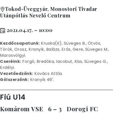
Tokod-Üveggyár, Monostori Tivadar
Utánpótlás Nevelő Centrum
2021.04.17. – 10:00
Kez
dőcsapatunk:
Kruska(K), Süveges B., Ötvös,
Török, Orosz, Kranyik, Balázs, Erős, Gere, Süveges M.,
Marosvölgyi.
Cseréink:
Forgó, Bredóka, Iacobut, Kiss, Süveges G.,
Erdélyi.
Vezetőedzőnk:
Kovács Attila.
Gólszerzőnk:
Kranyik 46′.
Fiú U14
Komárom VSE 6 – 3 Dorogi FC