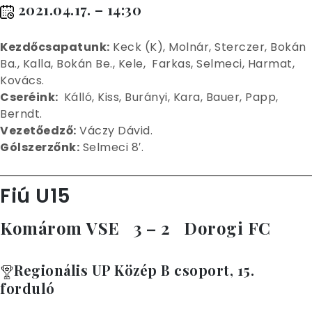
2021.04.17. – 14:30
Kez
dőcsapatunk:
Keck (K), Molnár, Sterczer, Bokán
Ba., Kalla, Bokán Be., Kele, Farkas, Selmeci, Harmat,
Kovács.
Cseréink:
Kálló, Kiss, Burányi, Kara, Bauer, Papp,
Berndt.
Vezetőedző:
Váczy Dávid.
Gólszerzőnk:
Selmeci 8′.
Fiú U15
Komárom VSE 3 – 2 Dorogi FC
Regionális UP Közép B csoport, 15.
forduló