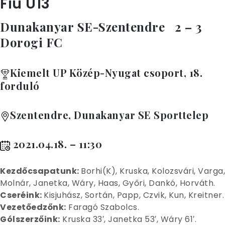
Fiú U13
Dunakanyar SE-Szentendre 2 – 3
Dorogi FC
Kiemelt UP Közép-Nyugat csoport, 18.
forduló
Szentendre, Dunakanyar SE Sporttelep
2021.04.18. – 11:30
Kez
dőcsapatunk:
Borhi(K), Kruska, Kolozsvári, Varga,
Molnár, Janetka, Wáry, Haas, Győri, Dankó, Horváth.
Cseréink:
Kisjuhász, Sortán, Papp, Czvik, Kun, Kreitner.
Vezetőedzőnk:
Faragó Szabolcs.
Gólszerzőink:
Kruska 33′, Janetka 53′, Wáry 61′.