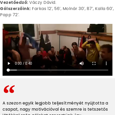
Vezetőedző:
Váczy Dávid.
Gólszerzőink:
Farkas 12′, 56′, Molnár 30′, 87′, Kalla 60′,
Papp 72′.
A szezon egyik legjobb teljesítményét nyújtotta a
csapat, nagy motivációval és szemre is tetszetős