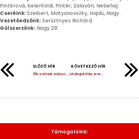
Pintérová, Kelenföldi, Pintér, Zalavári, Nebehaj.
Cseréink:
Szeibert, Matyasovszky, Hajdú, Nagy.
Vezetőedzőnk:
Sersztnyev Richárd.
Gólszerzőnk:
Nagy 29′.
ELŐZŐ HÍR
KÖVETKEZŐ HÍR
Ők voltak március legjobbjai!
Utánpótlás eredmények: április 19-25.
Támogatóink: