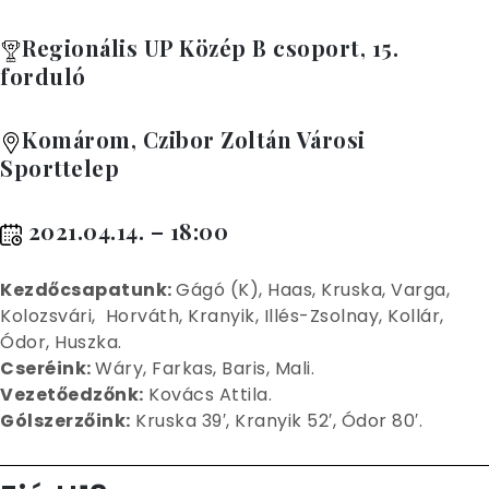
Regionális UP Közép B csoport, 15.
forduló
Komárom, Czibor Zoltán Városi
Sporttelep
2021.04.14. – 18:00
Kez
dőcsapatunk:
Gágó (K), Haas, Kruska, Varga,
Kolozsvári, Horváth, Kranyik, Illés-Zsolnay, Kollár,
Ódor, Huszka.
Cseréink:
Wáry, Farkas, Baris, Mali.
Vezetőedzőnk:
Kovács Attila.
Gólszerzőink:
Kruska 39′, Kranyik 52′, Ódor 80′.