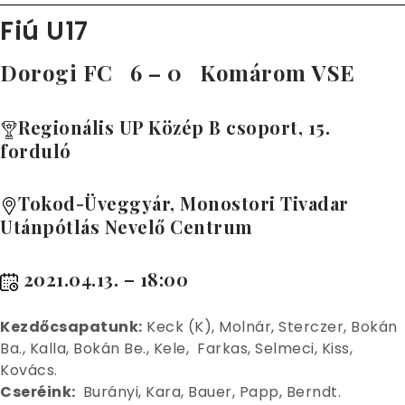
Fiú U17
Dorogi FC 6 – 0 Komárom VSE
Regionális UP Közép B csoport, 15.
forduló
Tokod-Üveggyár, Monostori Tivadar
Utánpótlás Nevelő Centrum
2021.04.13. – 18:00
Kez
dőcsapatunk:
Keck (K), Molnár, Sterczer, Bokán
Ba., Kalla, Bokán Be., Kele, Farkas, Selmeci, Kiss,
Kovács.
Cseréink:
Burányi, Kara, Bauer, Papp, Berndt.