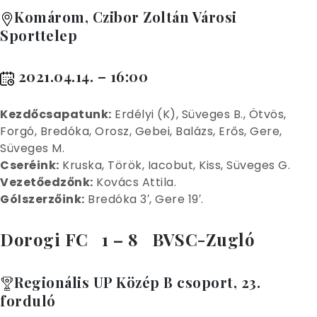
Komárom, Czibor Zoltán Városi
Sporttelep
2021.04.14. – 16:00
Kez
dőcsapatunk:
Erdélyi (K), Süveges B., Ötvös,
Forgó, Bredóka, Orosz, Gebei, Balázs, Erős, Gere,
Süveges M.
Cseréink:
Kruska, Török, Iacobut, Kiss, Süveges G.
Vezetőedzőnk:
Kovács Attila.
Gólszerzőink:
Bredóka 3′, Gere 19′.
Dorogi FC 1 – 8 BVSC-Zugló
Regionális UP Közép B csoport, 23.
forduló