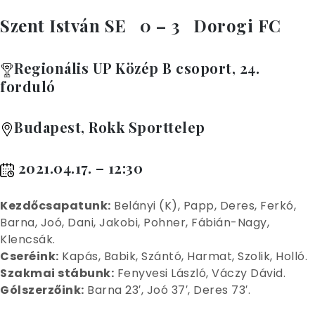
Szent István SE 0 – 3 Dorogi FC
Regionális UP Közép B csoport, 24.
forduló
Budapest, Rokk Sporttelep
2021.04.17. – 12:30
Kez
dőcsapatunk:
Belányi (K), Papp, Deres, Ferkó,
Barna, Joó, Dani, Jakobi, Pohner, Fábián-Nagy,
Klencsák.
Cseréink:
Kapás, Babik, Szántó, Harmat, Szolik, Holló.
Szakmai stábunk:
Fenyvesi László, Váczy Dávid.
Gólszerzőink:
Barna 23′, Joó 37′, Deres 73′.