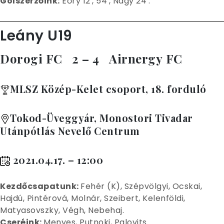
Gólszerzőink:
Eőry 12′, 54′, Nagy 24′.
Leány U19
Dorogi FC 2 – 4 Airnergy FC
MLSZ Közép-Kelet csoport, 18. forduló
Tokod-Üveggyár, Monostori Tivadar
Utánpótlás Nevelő Centrum
2021.04.17. – 12:00
Kez
dőcsapatunk:
Fehér (K), Szépvölgyi, Ocskai,
Hajdú, Pintérová, Molnár, Szeibert, Kelenföldi,
Matyasovszky, Végh, Nebehaj.
Cseréink:
Menyes, Putnoki, Palovits.