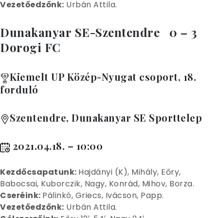
Vezetőedzőnk:
Urbán Attila.
Dunakanyar SE-Szentendre 0 – 3
Dorogi FC
Kiemelt UP Közép-Nyugat csoport, 18.
forduló
Szentendre, Dunakanyar SE Sporttelep
2021.04.18. – 10:00
Kez
dőcsapatunk:
Hajdányi (K), Mihály, Eőry,
Babocsai, Kuborczik, Nagy, Konrád, Mihov, Borza.
Cseréink:
Pálinkó, Griecs, Ivácson, Papp.
Vezetőedzőnk:
Urbán Attila.