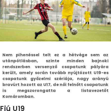
Nem pihenéssel telt ez a hétvége sem az
utánpótlásban, szinte minden bajnoki
rendszerben versenyző csapatunk pályára
került, amely során tovább nyújtózott U19-es
csapatunk győzelmi szériája, nagy arányú
bravúrt hozott az U17, de női felnőtt csapatunk
is megszorongatta a listavezetőt
Komáromban.
Fiú U19