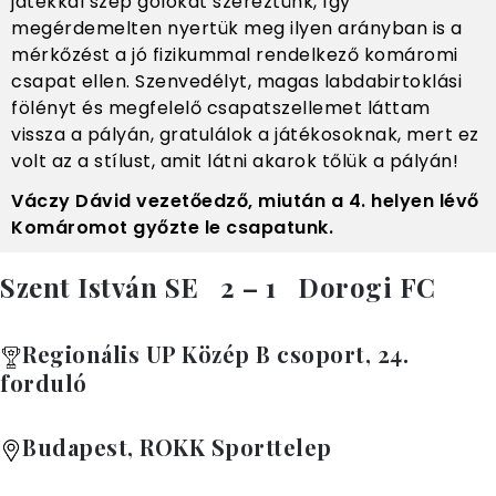
játékkal szép gólokat szereztünk, így
megérdemelten nyertük meg ilyen arányban is a
mérkőzést a jó fizikummal rendelkező komáromi
csapat ellen. Szenvedélyt, magas labdabirtoklási
fölényt és megfelelő csapatszellemet láttam
vissza a pályán, gratulálok a játékosoknak, mert ez
volt az a stílust, amit látni akarok tőlük a pályán!
Váczy Dávid vezetőedző, miután a 4. helyen lévő
Komáromot győzte le csapatunk.
Szent István SE 2 – 1 Dorogi FC
Regionális UP Közép B csoport, 24.
forduló
Budapest, ROKK Sporttelep