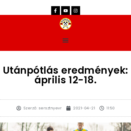
dorogifc.hu
Utánpótlás eredmények:
április 12-18.
Szerző:
sersztnyevr
2021-04-21
11:50