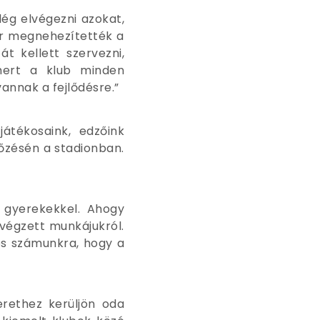
lég elvégezni azokat,
kor megnehezítették a
t kellett szervezni,
mert a klub minden
annak a fejlődésre.”
átékosaink, edzőink
őzésén a stadionban.
a gyerekekkel. Ahogy
végzett munkájukról.
tos számunkra, hogy a
erethez kerüljön oda