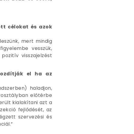
ött célokat és azok
leszünk, mert mindig
 figyelembe vesszük,
pozitív visszajelzést
ozdítják el ha az
dszerben) haladjon,
rosztályban előtérbe
rült kialakítani azt a
ekció fejlődését, az
égzett szervezési és
ciál.”