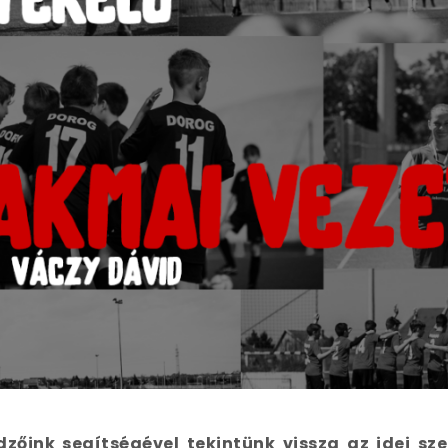
zőink segítségével tekintünk vissza az idei sze