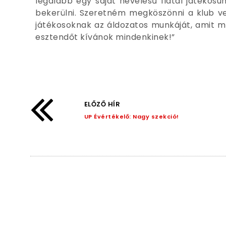
legalább egy saját nevelésű fiatal játékosu
bekerülni. Szeretném megköszönni a klub v
játékosoknak az áldozatos munkáját, amit mi
esztendőt kívánok mindenkinek!”
ELŐZŐ HÍR
UP Évértékelő: Nagy szekció!