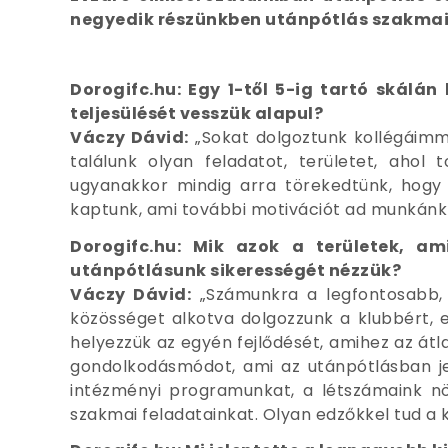
negyedik részünkben utánpótlás szakmai v
Dorogifc.hu: Egy 1-től 5-ig tartó skálá
teljesülését vesszük alapul?
Váczy Dávid:
„Sokat dolgoztunk kollégáimm
találunk olyan feladatot, területet, ahol
ugyanakkor mindig arra törekedtünk, hogy eg
kaptunk, ami további motivációt ad munkánk
Dorogifc.hu: Mik azok a területek, a
utánpótlásunk sikerességét nézzük?
Váczy Dávid:
„Számunkra a legfontosabb, 
közösséget alkotva dolgozzunk a klubbért, 
helyezzük az egyén fejlődését, amihez az átla
gondolkodásmódot, ami az utánpótlásban jel
intézményi programunkat, a létszámaink nö
szakmai feladatainkat. Olyan edzőkkel tud a k