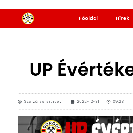
dorogifc.hu
Főoldal
Hírek
UP Évértéke
Szerző:
sersztnyevr
2022-12-31
09:23