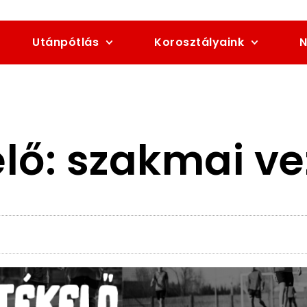
Utánpótlás
Korosztályaink
N
lő: szakmai ve