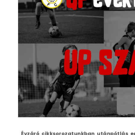
Évzáró cikksorozatunkban utánpótlás ed