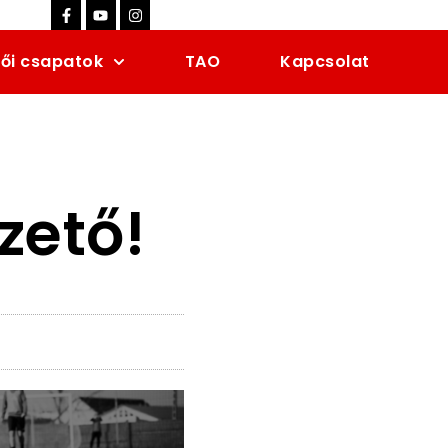
ői csapatok
TAO
Kapcsolat
zető!