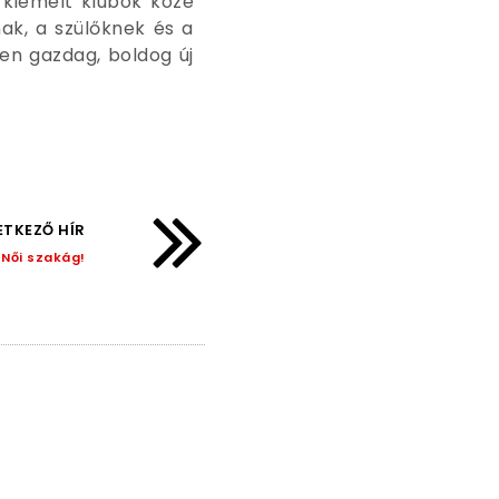
a kiemelt klubok közé
ak, a szülőknek és a
en gazdag, boldog új
TKEZŐ HÍR
 Női szakág!