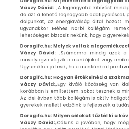
Dorogifc.hu: Mi jelentette a legnagyobb
Váczy Dávid:
„A legnagyobb kihívást mindig 
de azt a lehető legnagyobb odafigyeléssel, 
dolgunkat, az energiaválság által hozott m
ugyanakkor Méhes Norbi kollégám remek
lehetőséget biztosít nekünk, hogy a gyerekek
Dorogifc.hu: Melyek voltak a legemléke
Váczy Dávid:
„Számomra mindig azok a p
mosolyogva végzik a munkájukat vagy amikor
Ugyanakkor jól esik, ha a munkánkról pozitív
Dorogifc.hu: Hogyan értékelnéd a szakma
Váczy Dávid:
„Egy kiváló közösség van kia
korábban is említettem, sokat tesznek a mi
Az idei évben több kollégám is aktív hallga
gyerekek mellett edzőink is fejlesszék a tudás
Dorogifc.hu: Milyen célokat tűztél ki a kö
Váczy Dávid:
„Célunk a jövőben, hogy még 