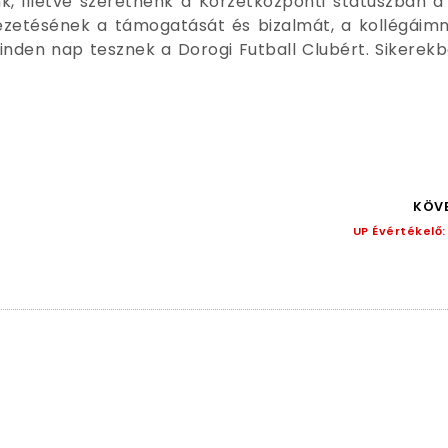
nk, illetve szeretnénk a Körzetközponti státuszban 
ezetésének a támogatását és bizalmát, a kollégáimn
nden nap tesznek a Dorogi Futball Clubért. Sikerekb
KÖVE
UP Évértékelő: