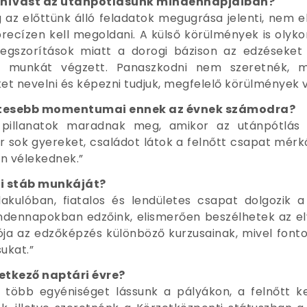
 kihívást az utánpótlásunk mindennapjaiban?
az előttünk álló feladatok megugrása jelenti, nem e
precízen kell megoldani. A külső körülmények is oly
egszorítások miatt a dorogi bázison az edzéseket á
 munkát végzett. Panaszkodni nem szeretnék, 
et nevelni és képezni tudjuk, megfelelő körülmények v
zetesebb momentumai ennek az évnek számodra?
illanatok maradnak meg, amikor az utánpótlás j
 sok gyereket, családot látok a felnőtt csapat mérk
an vélekednek.”
i stáb munkáját?
lakulóban, fiatalos és lendületes csapat dolgozik 
ndennapokban edzőink, elismerően beszélhetek az el
tója az edzőképzés különböző kurzusainak, mivel fon
ukat.”
vetkező naptári évre?
több egyéniséget lássunk a pályákon, a felnőtt k