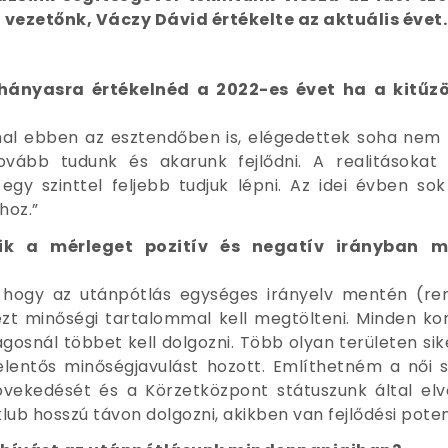
ezetőnk, Váczy Dávid értékelte az aktuális évet.
n hányasra értékelnéd a 2022-es évet ha a kitűz
al ebben az esztendőben is, elégedettek soha nem 
 tovább tudunk és akarunk fejlődni. A realitásokat
y szinttel feljebb tudjuk lépni. Az idei évben sok 
hoz.”
mik a mérleget pozitív és negatív irányban m
hogy az utánpótlás egységes irányelv mentén (ren
ezt minőségi tartalommal kell megtölteni. Minden ko
gosnál többet kell dolgozni. Több olyan területen sike
entős minőségjavulást hozott. Említhetném a női sz
vekedését és a Körzetközpont státuszunk által elv
lub hosszú távon dolgozni, akikben van fejlődési poten