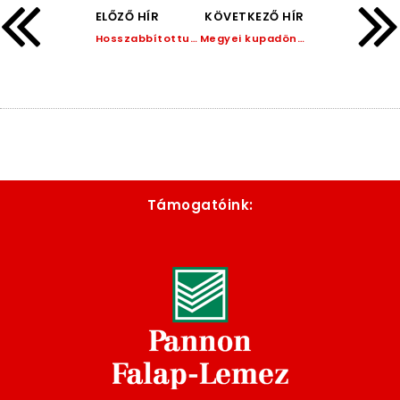
ELŐZŐ HÍR
KÖVETKEZŐ HÍR
Hosszabbítottunk fiatal középpályásunkkal!
Megyei kupadöntőt játszik női csapatunk!
Támogatóink: