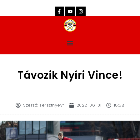
dorogifc.hu
Távozik Nyíri Vince!
Szerző:
sersztnyevr
2022-06-01
18:58