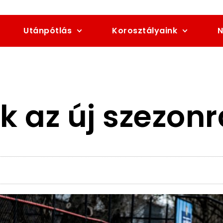
Utánpótlás
Korosztályaink
N
k az új szezonr