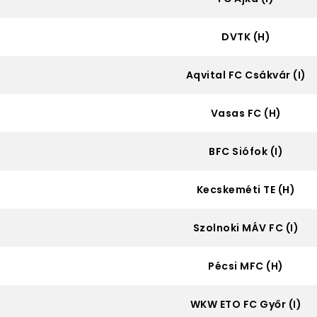
DVTK (H)
Aqvital FC Csákvár (I)
Vasas FC (H)
BFC Siófok (I)
Kecskeméti TE (H)
Szolnoki MÁV FC (I)
Pécsi MFC (H)
WKW ETO FC Győr (I)