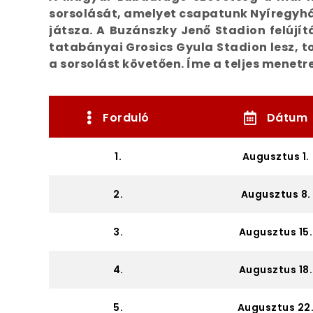
sorsolását, amelyet csapatunk Nyíregyhá
játsza. A Buzánszky Jenő Stadion felújí
tatabányai Grosics Gyula Stadion lesz, t
a sorsolást követően. Íme a teljes menetr
Forduló
Dátum
1.
Augusztus 1.
2.
Augusztus 8.
3.
Augusztus 15.
4.
Augusztus 18.
5.
Augusztus 22