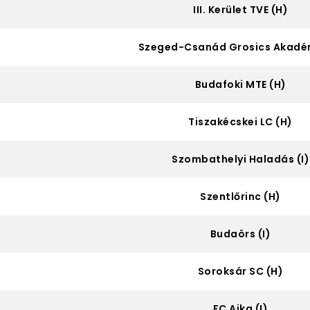
III. Kerület TVE (H)
Szeged-Csanád Grosics Akadém
Budafoki MTE (H)
Tiszakécskei LC (H)
Szombathelyi Haladás (I)
Szentlőrinc (H)
Budaörs (I)
Soroksár SC (H)
FC Ajka (I)