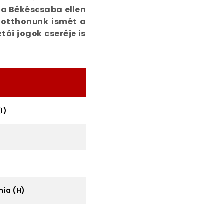
 a Békéscsaba ellen
s otthonunk ismét a
ói jogok cseréje is
I)
ia (H)