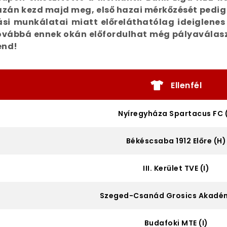
zán kezd majd meg, első hazai mérkőzését pedig
tási munkálatai miatt előreláthatólag ideiglene
ovábbá ennek okán előfordulhat még pályaválaszt
end!
Ellenfél
Nyíregyháza Spartacus FC (
Békéscsaba 1912 Előre (H)
III. Kerület TVE (I)
Szeged-Csanád Grosics Akadém
.
Budafoki MTE (I)