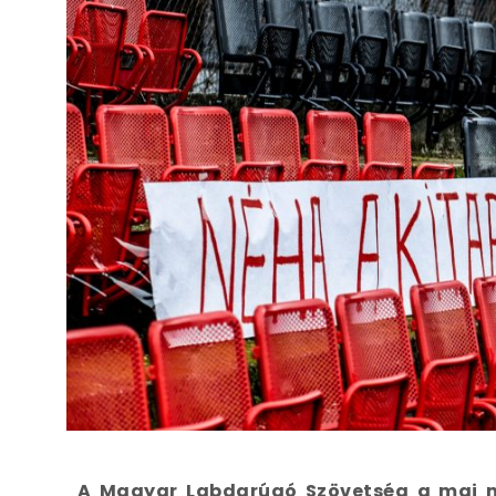
A Magyar Labdarúgó Szövetség a mai na