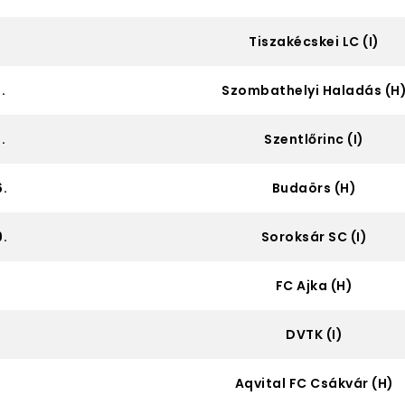
.
Tiszakécskei LC (I)
.
Szombathelyi Haladás (H
.
Szentlőrinc (I)
.
Budaörs (H)
.
Soroksár SC (I)
FC Ajka (H)
DVTK (I)
Aqvital FC Csákvár (H)