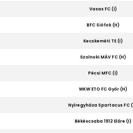
Vasas FC (I)
BFC Siófok (H)
Kecskeméti TE (I)
.
Szolnoki MÁV FC (H)
Pécsi MFC (I)
WKW ETO FC Győr (H)
Nyíregyháza Spartacus FC 
Békéscsaba 1912 Előre (I)