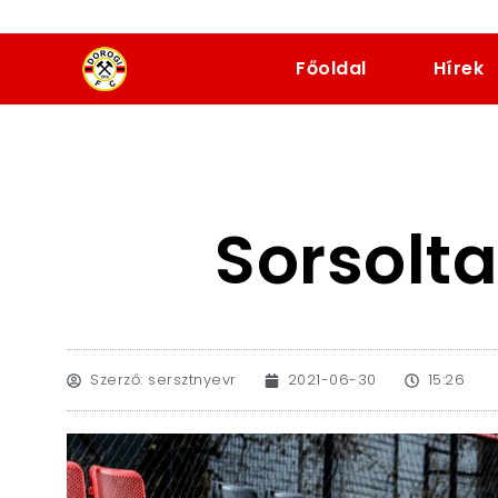
dorogifc.hu
Főoldal
Hírek
Sorsolta
Szerző:
sersztnyevr
2021-06-30
15:26