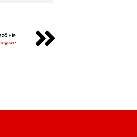
EZŐ HÍR
vagyok!”