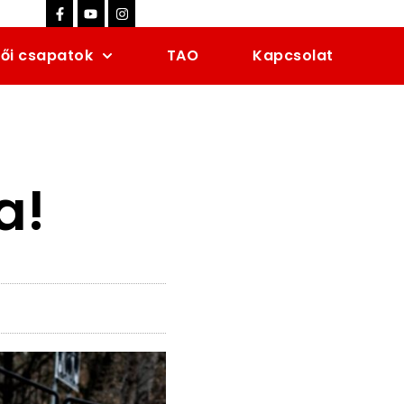
ői csapatok
TAO
Kapcsolat
a!