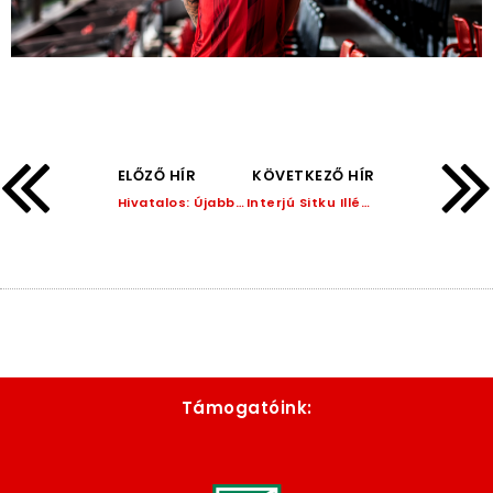
ELŐZŐ HÍR
KÖVETKEZŐ HÍR
Hivatalos: Újabb két játékossal hosszabbítottunk!
Interjú Sitku Illés sportigazgatóval!
Támogatóink: