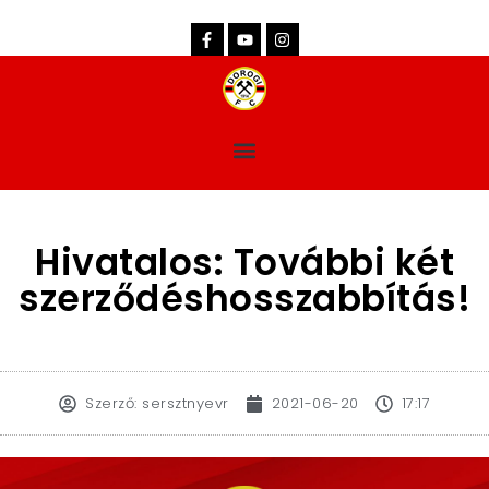
dorogifc.hu
Hivatalos: További két
szerződéshosszabbítás!
Szerző:
sersztnyevr
2021-06-20
17:17