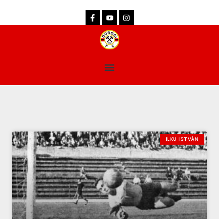
dorogifc.hu
ILKU ISTVÁN