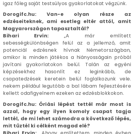
igaz főleg saját testsúlyos gyakorlatokat végzünk.
Dorogifc.hu: Van-e olyan része az
edzéseiteknek, ami esetleg eltér attól, amit
Magyarországon tapasztaltál?
Bihari Ervin:
„A már említett
sebességkülönbségen felül az a jellemző, amit
potenciál edzésnek hívnak Németországban,
amikor is minden játékos a hiányosságain próbál
javítani gyakorlatokon belül. Talán az egyéni
képzésekhez hasonlít ez leginkább, de
csapatedzések keretein belül foglalkozunk vele.
nekem például legutóbb a bal lábam fejlesztésére
kellett odafigyelnem ezeken az edzésblokkokon.
Dorogifc.hu: Óriási lépést tettél már most is
azzal, hogy egy ilyen komoly csapat tagja
lettél, de mi lehet számodra a következő lépés,
mit tűztél ki célként magad elé?
Bihari Ervin:
„Ahogy említettem, minden évben