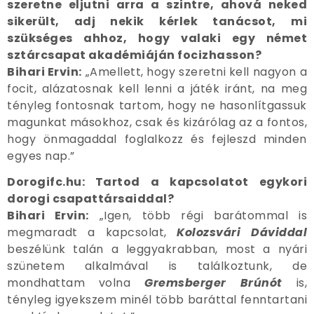
szeretne eljutni arra a szintre, ahová neked
sikerült, adj nekik kérlek tanácsot, mi
szükséges ahhoz, hogy valaki egy német
sztárcsapat akadémiáján focizhasson?
Bihari Ervin:
„Amellett, hogy szeretni kell nagyon a
focit, alázatosnak kell lenni a játék iránt, na meg
tényleg fontosnak tartom, hogy ne hasonlítgassuk
magunkat másokhoz, csak és kizárólag az a fontos,
hogy önmagaddal foglalkozz és fejleszd minden
egyes nap.”
Dorogifc.hu: Tartod a kapcsolatot egykori
dorogi csapattársaiddal?
Bihari Ervin:
„Igen, több régi barátommal is
megmaradt a kapcsolat,
Kolozsvári Dáviddal
beszélünk talán a leggyakrabban, most a nyári
szünetem alkalmával is találkoztunk, de
mondhattam volna
Gremsberger Brúnót
is,
tényleg igyekszem minél több baráttal fenntartani