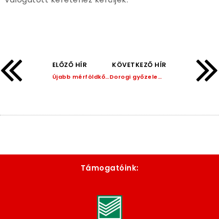
ELŐZŐ HÍR
KÖVETKEZŐ HÍR
Újabb mérföldkő egyesületünk életében!
Dorogi győzelem a Karnevál Kupán!
Támogatóink: