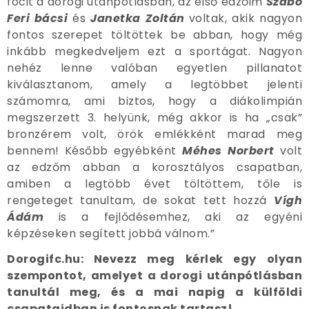
focit a dorogi utánpótlásban, az első edzőim
Szabó
Feri bácsi
és
Janetka Zoltán
voltak, akik nagyon
fontos szerepet töltöttek be abban, hogy még
inkább megkedveljem ezt a sportágat. Nagyon
nehéz lenne valóban egyetlen pillanatot
kiválasztanom, amely a legtöbbet jelenti
számomra, ami biztos, hogy a diákolimpián
megszerzett 3. helyünk, még akkor is ha „csak”
bronzérem volt, örök emlékként marad meg
bennem! Később egyébként
Méhes Norbert
volt
az edzőm abban a korosztályos csapatban,
amiben a legtöbb évet töltöttem, tőle is
rengeteget tanultam, de sokat tett hozzá
Vígh
Ádám
is a fejlődésemhez, aki az egyéni
képzéseken segített jobbá válnom.”
Dorogifc.hu: Nevezz meg kérlek egy olyan
szempontot, amelyet a dorogi utánpótlásban
tanultál meg, és a mai napig a külföldi
csapataidban is fontosnak tartasz!