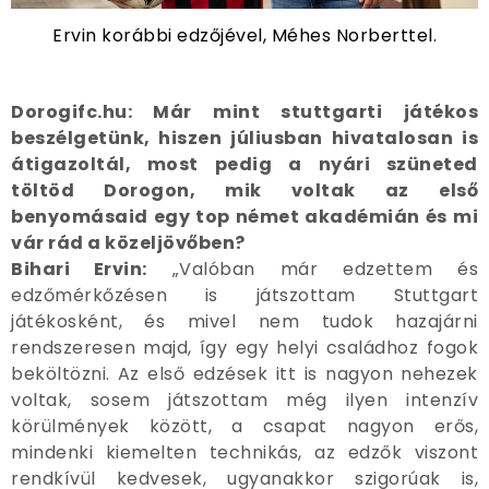
Ervin korábbi edzőjével, Méhes Norberttel.
Dorogifc.hu: Már mint stuttgarti játékos
beszélgetünk, hiszen júliusban hivatalosan is
átigazoltál, most pedig a nyári szüneted
töltöd Dorogon, mik voltak az első
benyomásaid egy top német akadémián és mi
vár rád a közeljövőben?
Bihari Ervin:
„Valóban már edzettem és
edzőmérkőzésen is játszottam Stuttgart
játékosként, és mivel nem tudok hazajárni
rendszeresen majd, így egy helyi családhoz fogok
beköltözni. Az első edzések itt is nagyon nehezek
voltak, sosem játszottam még ilyen intenzív
körülmények között, a csapat nagyon erős,
mindenki kiemelten technikás, az edzők viszont
rendkívül kedvesek, ugyanakkor szigorúak is,