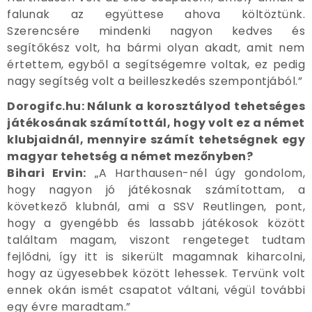
falunak az együttese ahova költöztünk.
Szerencsére mindenki nagyon kedves és
segítőkész volt, ha bármi olyan akadt, amit nem
értettem, egyből a segítségemre voltak, ez pedig
nagy segítség volt a beilleszkedés szempontjából.”
Dorogifc.hu: Nálunk a korosztályod tehetséges
játékosának számítottál, hogy volt ez a német
klubjaidnál, mennyire számít tehetségnek egy
magyar tehetség a német mezőnyben?
Bihari Ervin:
„A Harthausen-nél úgy gondolom,
hogy nagyon jó játékosnak számítottam, a
következő klubnál, ami a SSV Reutlingen, pont,
hogy a gyengébb és lassabb játékosok között
találtam magam, viszont rengeteget tudtam
fejlődni, így itt is sikerült magamnak kiharcolni,
hogy az ügyesebbek között lehessek. Tervünk volt
ennek okán ismét csapatot váltani, végül további
egy évre maradtam.”