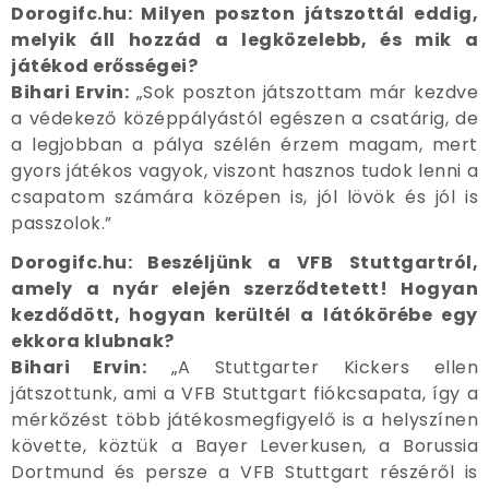
Dorogifc.hu: Milyen poszton játszottál eddig,
melyik áll hozzád a legközelebb, és mik a
játékod erősségei?
Bihari Ervin:
„Sok poszton játszottam már kezdve
a védekező középpályástól egészen a csatárig, de
a legjobban a pálya szélén érzem magam, mert
gyors játékos vagyok, viszont hasznos tudok lenni a
csapatom számára középen is, jól lövök és jól is
passzolok.”
Dorogifc.hu: Beszéljünk a VFB Stuttgartról,
amely a nyár elején szerződtetett! Hogyan
kezdődött, hogyan kerültél a látókörébe egy
ekkora klubnak?
Bihari Ervin:
„A Stuttgarter Kickers ellen
játszottunk, ami a VFB Stuttgart fiókcsapata, így a
mérkőzést több játékosmegfigyelő is a helyszínen
követte, köztük a Bayer Leverkusen, a Borussia
Dortmund és persze a VFB Stuttgart részéről is