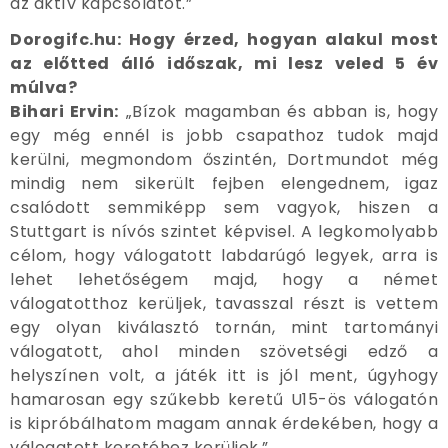
az aktív kapcsolatot.”
Dorogifc.hu: Hogy érzed, hogyan alakul most
az előtted álló időszak, mi lesz veled 5 év
múlva?
Bihari Ervin:
„Bízok magamban és abban is, hogy
egy még ennél is jobb csapathoz tudok majd
kerülni, megmondom őszintén, Dortmundot még
mindig nem sikerült fejben elengednem, igaz
csalódott semmiképp sem vagyok, hiszen a
Stuttgart is nívós szintet képvisel. A legkomolyabb
célom, hogy válogatott labdarúgó legyek, arra is
lehet lehetőségem majd, hogy a német
válogatotthoz kerüljek, tavasszal részt is vettem
egy olyan kiválasztó tornán, mint tartományi
válogatott, ahol minden szövetségi edző a
helyszínen volt, a játék itt is jól ment, úgyhogy
hamarosan egy szűkebb keretű U15-ös válogatón
is kipróbálhatom magam annak érdekében, hogy a
válogatott keretéhez kerüljek.”