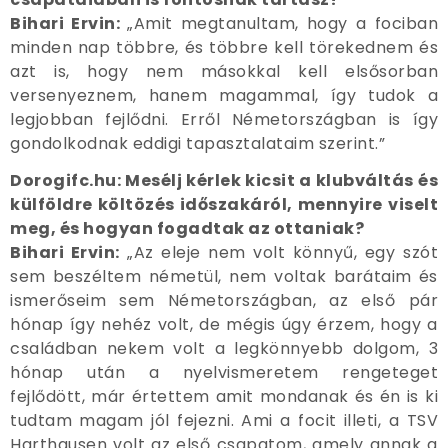
Bihari Ervin:
„Amit megtanultam, hogy a fociban
minden nap többre, és többre kell törekednem és
azt is, hogy nem másokkal kell elsősorban
versenyeznem, hanem magammal, így tudok a
legjobban fejlődni. Erről Németországban is így
gondolkodnak eddigi tapasztalataim szerint.”
Dorogifc.hu: Mesélj kérlek kicsit a klubváltás és
külföldre költözés időszakáról, mennyire viselt
meg, és hogyan fogadtak az ottaniak?
Bihari Ervin:
„Az eleje nem volt könnyű, egy szót
sem beszéltem németül, nem voltak barátaim és
ismerőseim sem Németországban, az első pár
hónap így nehéz volt, de mégis úgy érzem, hogy a
családban nekem volt a legkönnyebb dolgom, 3
hónap után a nyelvismeretem rengeteget
fejlődött, már értettem amit mondanak és én is ki
tudtam magam jól fejezni. Ami a focit illeti, a TSV
Harthausen volt az első csapatom, amely annak a