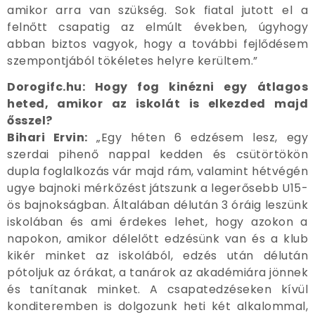
amikor arra van szükség. Sok fiatal jutott el a
felnőtt csapatig az elmúlt években, úgyhogy
abban biztos vagyok, hogy a további fejlődésem
szempontjából tökéletes helyre kerültem.”
Dorogifc.hu: Hogy fog kinézni egy átlagos
heted, amikor az iskolát is elkezded majd
ősszel?
Bihari Ervin:
„Egy héten 6 edzésem lesz, egy
szerdai pihenő nappal kedden és csütörtökön
dupla foglalkozás vár majd rám, valamint hétvégén
ugye bajnoki mérkőzést játszunk a legerősebb U15-
ös bajnokságban. Általában délután 3 óráig leszünk
iskolában és ami érdekes lehet, hogy azokon a
napokon, amikor délelőtt edzésünk van és a klub
kikér minket az iskolából, edzés után délután
pótoljuk az órákat, a tanárok az akadémiára jönnek
és tanítanak minket. A csapatedzéseken kívül
konditeremben is dolgozunk heti két alkalommal,