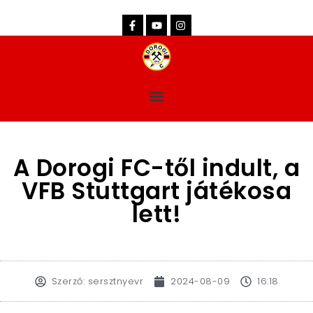
dorogifc.hu
A Dorogi FC-től indult, a
VFB Stuttgart játékosa
lett!
Szerző:
sersztnyevr
2024-08-09
16:18