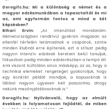
Dorogifc.hu: Mi a különbség a német és a
magyar edzésmunkában a tapasztaltál és mi
az, ami egyformán fontos a mind a két
képzésben?
Bihari Ervin:
„Az intenzitást mondanám.
Németországban rendkívül gyakran magasan az
ellenfél térfelén letámadnak a csapatok, szinte
minden klubnál erre építenek, ezt a stílust pedig
nagyon intenzív edzések keretein belül tanuljuk,
fókuszban pedig minden edzésrészben a tempó áll.
Ami viszont külföldön sincs másképp, az az, hogy a
technikai elemeket rengeteget gyakoroljuk, hogy
egy konkrét példát mondjak, a kapusoknak is
lábbal nagyon ügyesen kell passzolnia, ahogy
nekünk mezőnyjátékosoknak is.”
Dorogifc.hu: Nyilvánvaló, hogy az elmúlt
években is folyamatosan fejlődtél, de miben