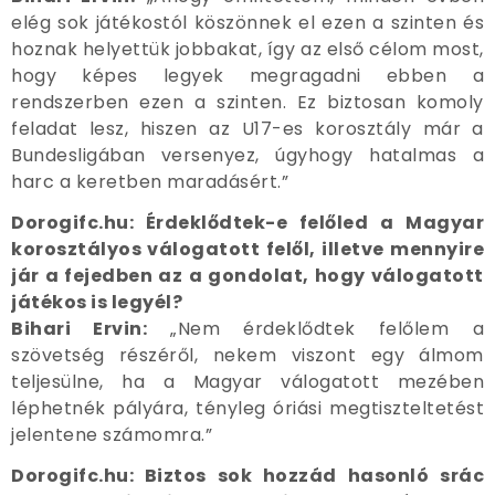
elég sok játékostól köszönnek el ezen a szinten és
hoznak helyettük jobbakat, így az első célom most,
hogy képes legyek megragadni ebben a
rendszerben ezen a szinten. Ez biztosan komoly
feladat lesz, hiszen az U17-es korosztály már a
Bundesligában versenyez, úgyhogy hatalmas a
harc a keretben maradásért.”
Dorogifc.hu: Érdeklődtek-e felőled a Magyar
korosztályos válogatott felől, illetve mennyire
jár a fejedben az a gondolat, hogy válogatott
játékos is legyél?
Bihari Ervin:
„Nem érdeklődtek felőlem a
szövetség részéről, nekem viszont egy álmom
teljesülne, ha a Magyar válogatott mezében
léphetnék pályára, tényleg óriási megtiszteltetést
jelentene számomra.”
Dorogifc.hu: Biztos sok hozzád hasonló srác