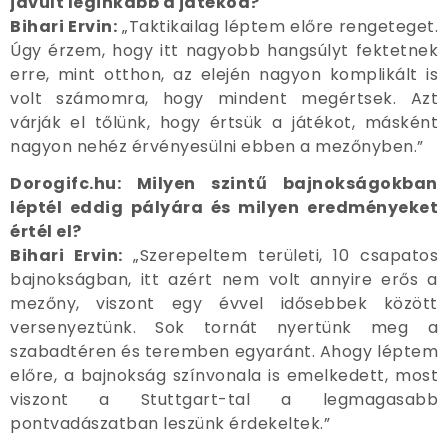
javult leginkább a játékod?
Bihari Ervin:
„Taktikailag léptem előre rengeteget.
Úgy érzem, hogy itt nagyobb hangsúlyt fektetnek
erre, mint otthon, az elején nagyon komplikált is
volt számomra, hogy mindent megértsek. Azt
várják el tőlünk, hogy értsük a játékot, másként
nagyon nehéz érvényesülni ebben a mezőnyben.”
Dorogifc.hu: Milyen szintű bajnokságokban
léptél eddig pályára és milyen eredményeket
értél el?
Bihari Ervin:
„Szerepeltem területi, 10 csapatos
bajnokságban, itt azért nem volt annyire erős a
mezőny, viszont egy évvel idősebbek között
versenyeztünk. Sok tornát nyertünk meg a
szabadtéren és teremben egyaránt. Ahogy léptem
előre, a bajnokság színvonala is emelkedett, most
viszont a Stuttgart-tal a legmagasabb
pontvadászatban leszünk érdekeltek.”