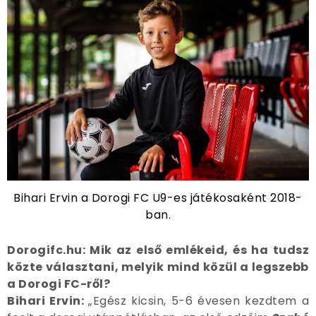
Bihari Ervin a Dorogi FC U9-es játékosaként 2018-
ban.
Dorogifc.hu: Mik az első emlékeid, és ha tudsz
közte választani, melyik mind közül a legszebb
a Dorogi FC-ről?
Bihari Ervin:
„Egész kicsin, 5-6 évesen kezdtem a