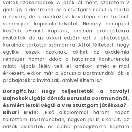
voltak szakemberek. A játék jól ment, szeretem 2
gólt, így a dortmundi és a stuttgarti scout is felírta
a nevem, de a mérkőzést követően nem történt
semmilyen kapcsolatfelvétel. Néhány hónappal
később e-mailt kaptunk, amiben próbajátékra
invitáltak, de az akkori edzőm ezt a lehetőséget
korainak tartotta számomra. Attól féltetett, hogy
egyike leszek azoknak, akiket az akadémia
rendszer hamar kidob a hatalmas konkurencia
miatt. Újabb félév telt el, amikor ismét e-mail
érkezett, ekkor már a Borussia Dortmundtól, ők is
próbajátékra invitáltak, amivel éltem is.”
Dorogifc.hu: Hogy teljesítettél a tavalyi
Bajnokok Ligája döntős Borussia Dortmundnál,
és miért lettél végül a VFB Stuttgart játékosa?
Bihari Ervin:
„Első alkalommal három napot
töltöttem Dortmundban, nagyon jól is sikerült, az
edzők dicsértek, és újabb próbajátékra kaptam