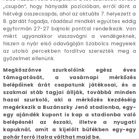
„csupán”, hogy hányadik pozícióban, erről dönt a
hétvégi összecsapás, ahol az aktuális 7. helyezett a
8. gárdát fogadja, ráadásul mindkét együttes eddig
egyformán 27-27 bajnoki ponttal rendelkezik. Van
miért ugyanakkor visszavágni a vendégeknek,
hiszen a nyár első odavágóján Szabolcs megyeiek
az utolsó percekben fordítva szerezték meg a
győzelmet ellenünk.
Megköszönve szurkolóink egész éves
támogatását, a vasárnapi mérkőzés
belépőinek árát csapatunk játékosai, és a
szakmai stáb tagjai állják, továbbá minden
hazai szurkoló, aki a mérkőzés kezdéséig
megérkezik a Buzánszky Jenő stadionba, egy-
egy ajándék kupont is kap a stadionba való
belépésnél az északi, illetve a nyugati
kapuknál, amit a kijelölt büfékben egy-egy
pohár forró italra válthat majd be.