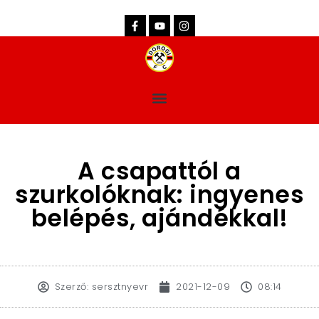
dorogifc.hu
A csapattól a
szurkolóknak: ingyenes
belépés, ajándékkal!
Szerző:
sersztnyevr
2021-12-09
08:14