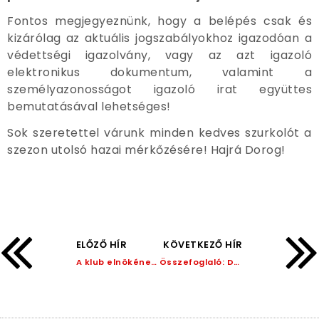
Fontos megjegyeznünk, hogy a belépés csak és
kizárólag az aktuális jogszabályokhoz igazodóan a
védettségi igazolvány, vagy az azt igazoló
elektronikus dokumentum, valamint a
személyazonosságot igazoló irat együttes
bemutatásával lehetséges!
Sok szeretettel várunk minden kedves szurkolót a
szezon utolsó hazai mérkőzésére! Hajrá Dorog!
ELŐZŐ HÍR
KÖVETKEZŐ HÍR
A klub elnökének levele szurkolóinkhoz!
Összefoglaló: Dorogi FC 2 – 0 Nyíregyháza Spartacus FC