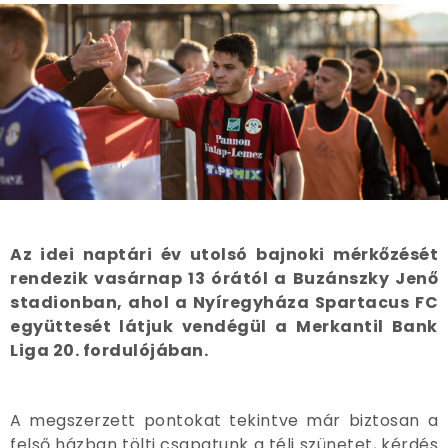
Az idei naptári év utolsó bajnoki mérkőzését
rendezik vasárnap 13 órától a Buzánszky Jenő
stadionban, ahol a Nyíregyháza Spartacus FC
együttesét látjuk vendégül a Merkantil Bank
Liga 20. fordulójában.
A megszerzett pontokat tekintve már biztosan a
felső házban tölti csapatunk a téli szünetet, kérdés