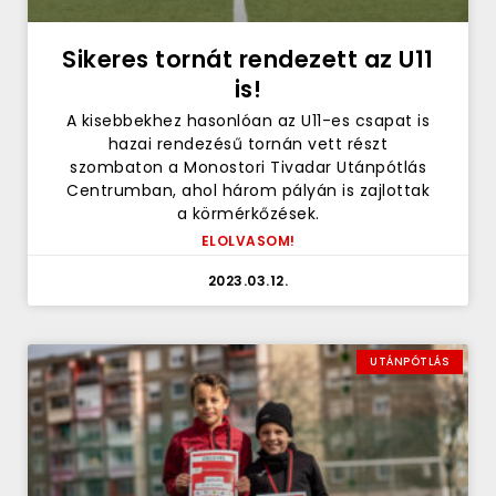
Sikeres tornát rendezett az U11
is!
A kisebbekhez hasonlóan az U11-es csapat is
hazai rendezésű tornán vett részt
szombaton a Monostori Tivadar Utánpótlás
Centrumban, ahol három pályán is zajlottak
a körmérkőzések.
ELOLVASOM!
2023.03.12.
UTÁNPÓTLÁS