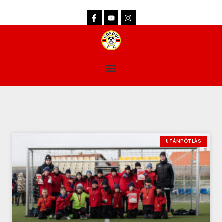
dorogifc.hu
UTÁNPÓTLÁS