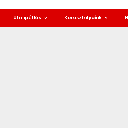
Utánpótlás
Korosztályaink
N