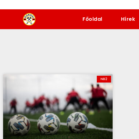
dorogifc.hu
Főoldal
Hírek
NB2