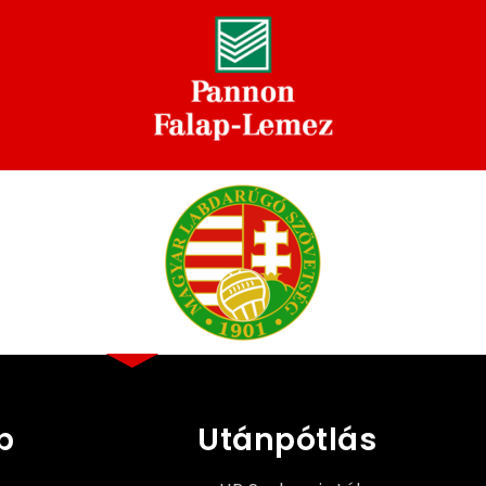
b
Utánpótlás