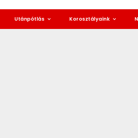
Utánpótlás
Korosztályaink
N