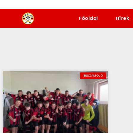
dorogifc.hu
Főoldal
Hírek
BESZÁMOLÓ