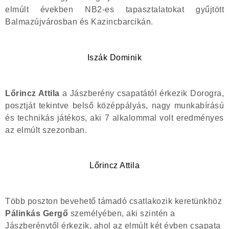
elmúlt években NB2-es tapasztalatokat gyűjtött
Balmazújvárosban és Kazincbarcikán.
Iszák Dominik
Lőrincz Attila
a Jászberény csapatától érkezik Dorogra,
posztját tekintve belső középpályás, nagy munkabírású
és technikás játékos, aki 7 alkalommal volt eredményes
az elmúlt szezonban.
Lőrincz Attila
Több poszton bevehető támadó csatlakozik keretünkhöz
Pálinkás Gergő
személyében, aki szintén a
Jászberénytől érkezik, ahol az elmúlt két évben csapata