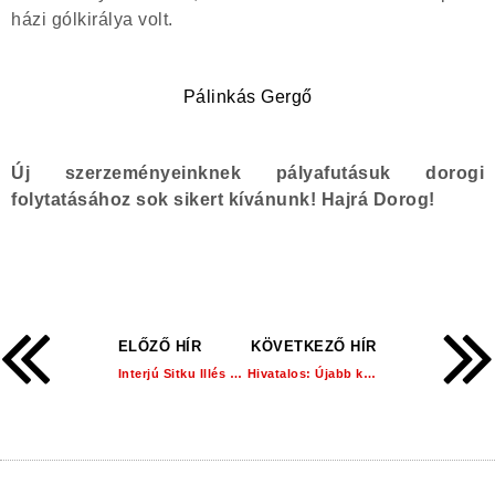
házi gólkirálya volt.
Pálinkás Gergő
Új szerzeményeinknek pályafutásuk dorogi
folytatásához sok sikert kívánunk! Hajrá Dorog!
ELŐZŐ HÍR
KÖVETKEZŐ HÍR
Interjú Sitku Illés sportigazgatóval!
Hivatalos: Újabb két érkező!