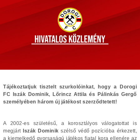
Tájékoztatjuk tisztelt szurkolóinkat, hogy a Dorogi
FC Iszák Dominik, Lőrincz Attila és Pálinkás Gergő
személyében három új játékost szerződtetett!
A 2002-es születésű, a korosztályos válogatottat is
megjárt
Iszák Dominik
szélső védő pozícióba érkezett,
a kiemelkedő gyorsaságú játékos fiatal kora ellenére az