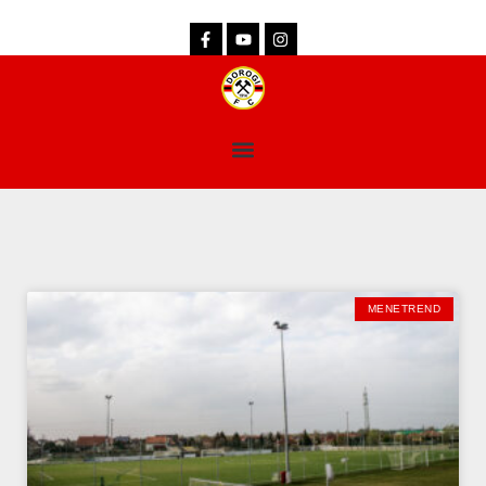
dorogifc.hu
MENETREND