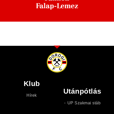
Klub
Utánpótlás
Hírek
UP Szakmai stáb