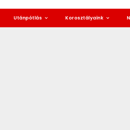
Utánpótlás
Korosztályaink
N