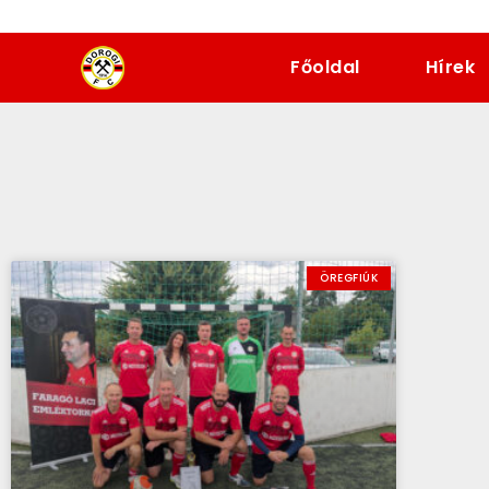
dorogifc.hu
Főoldal
Hírek
ÖREGFIÚK